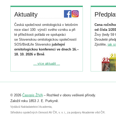
Aktuality
Předpla
Česká společnost ornitologická v letošním
Cena ročního
roce slaví 100. výročí svého vzniku a při
od čísla 1/20
té příležitosti pořádá ve spolupráci
Živy (tedy 59 
se Slovenskou ornitologickou společností
Dvouleté předp
SOS/BirdLife Slovensko
jubilejní
Zjistěte,
jak s
ornitologickou konferenci ve dnech 16.–
18. 10. 2026 v Brně
.
Podrobnější informace ke konferenci
... více aktualit ...
naleznete zde:
https://www.birdlife.cz/konference-2026/
Registrovat se můžete do 6. září.
Upozorňujeme, že termín pro odeslání
© 2026
Časopis ŽIVA
– Rozhled v oboru veškeré přírody.
abstraktu přihlášené přednášky nebo
posteru je už 30. června.
Založil roku 1853 J. E. Purkyně.
Vydává Nakladatelství Academia,
Středisko společných činností AV ČR, v. v. i., za podpory Akademie věd ČR.