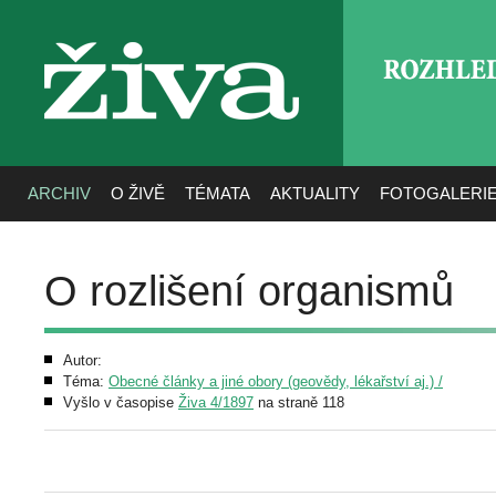
ROZHLE
živa
ARCHIV
O ŽIVĚ
TÉMATA
AKTUALITY
FOTOGALERI
O rozlišení organismů
Autor:
Téma:
Obecné články a jiné obory (geovědy, lékařství aj.) /
Vyšlo v časopise
Živa 4/1897
na straně 118