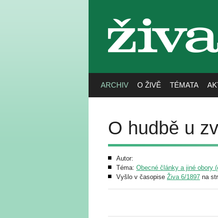
živa
ARCHIV
O ŽIVĚ
TÉMATA
AK
O hudbě u zv
Autor:
Téma:
Obecné články a jiné obory (g
Vyšlo v časopise
Živa 6/1897
na st