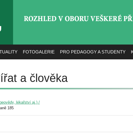
ROZHLED V OBORU VEŠ
TUALITY
FOTOGALERIE
PRO PEDAGOGY A STUDENTY
ířat a člověka
eovědy, lékařství aj.) /
raně 185