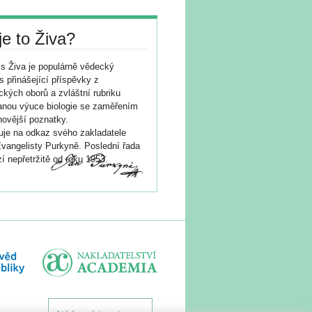
je to Živa?
s Živa je populárně vědecký
s přinášející příspěvky z
ických oborů a zvláštní rubriku
nou výuce biologie se zaměřením
novější poznatky.
je na odkaz svého zakladatele
vangelisty Purkyně. Poslední řada
í nepřetržitě od roku 1953.