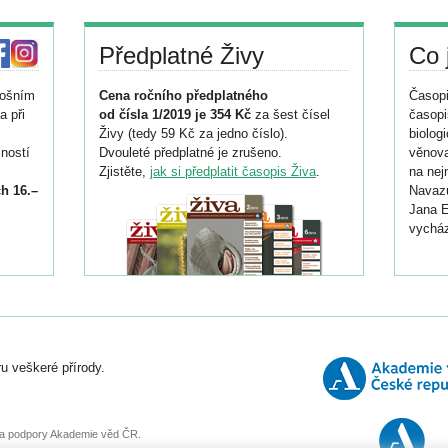
Předplatné Živy
Co 
tošním
Cena ročního předplatného
Časopi
a při
od čísla 1/2019 je 354 Kč
za šest čísel
časopi
Živy (tedy 59 Kč za jedno číslo).
biolog
ností
Dvouleté předplatné je zrušeno.
věnova
Zjistěte,
jak si předplatit časopis Živa
.
na nej
h 16.–
Navazu
Jana E
vycház
i
026/
ní
u veškeré přírody.
o
, za podpory Akademie věd ČR.