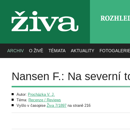
ROZHLE
živa
ARCHIV
O ŽIVĚ
TÉMATA
AKTUALITY
FOTOGALERI
Nansen F.: Na severní 
Autor:
Procházka V. J.
Téma:
Recenze / Reviews
Vyšlo v časopise
Živa 7/1897
na straně 216