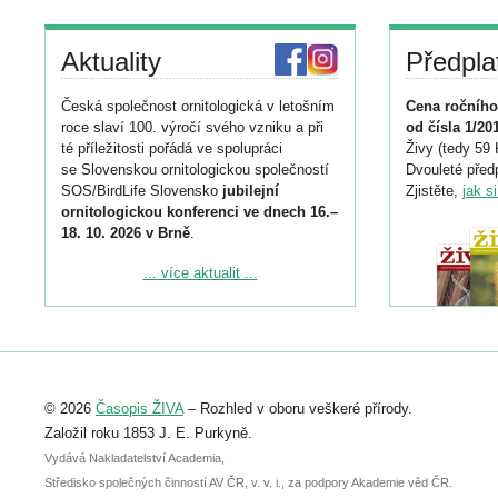
Aktuality
Předpla
Česká společnost ornitologická v letošním
Cena ročního
roce slaví 100. výročí svého vzniku a při
od čísla 1/20
té příležitosti pořádá ve spolupráci
Živy (tedy 59 
se Slovenskou ornitologickou společností
Dvouleté předp
SOS/BirdLife Slovensko
jubilejní
Zjistěte,
jak s
ornitologickou konferenci ve dnech 16.–
18. 10. 2026 v Brně
.
Podrobnější informace ke konferenci
... více aktualit ...
naleznete zde:
https://www.birdlife.cz/konference-2026/
Registrovat se můžete do 6. září.
Upozorňujeme, že termín pro odeslání
© 2026
Časopis ŽIVA
– Rozhled v oboru veškeré přírody.
abstraktu přihlášené přednášky nebo
posteru je už 30. června.
Založil roku 1853 J. E. Purkyně.
Vydává Nakladatelství Academia,
Středisko společných činností AV ČR, v. v. i., za podpory Akademie věd ČR.