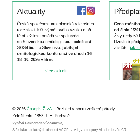
Aktuality
Předpla
Česká společnost ornitologická v letošním
Cena ročního
roce slaví 100. výročí svého vzniku a při
od čísla 1/20
té příležitosti pořádá ve spolupráci
Živy (tedy 59 
se Slovenskou ornitologickou společností
Dvouleté předp
SOS/BirdLife Slovensko
jubilejní
Zjistěte,
jak s
ornitologickou konferenci ve dnech 16.–
18. 10. 2026 v Brně
.
Podrobnější informace ke konferenci
... více aktualit ...
naleznete zde:
https://www.birdlife.cz/konference-2026/
Registrovat se můžete do 6. září.
Upozorňujeme, že termín pro odeslání
© 2026
Časopis ŽIVA
– Rozhled v oboru veškeré přírody.
abstraktu přihlášené přednášky nebo
posteru je už 30. června.
Založil roku 1853 J. E. Purkyně.
Vydává Nakladatelství Academia,
Středisko společných činností AV ČR, v. v. i., za podpory Akademie věd ČR.