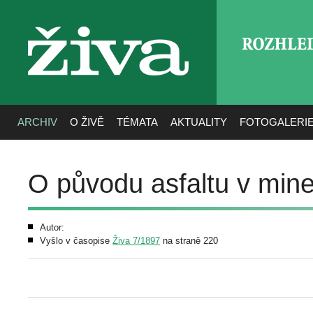
ROZHLE
živa
ARCHIV
O ŽIVĚ
TÉMATA
AKTUALITY
FOTOGALERI
O původu asfaltu v mine
Autor:
Vyšlo v časopise
Živa 7/1897
na straně 220