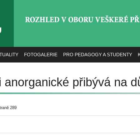
ROZHLED V OBORU VEŠ
TUALITY
FOTOGALERIE
PRO PEDAGOGY A STUDENTY
 anorganické přibývá na dů
traně 289