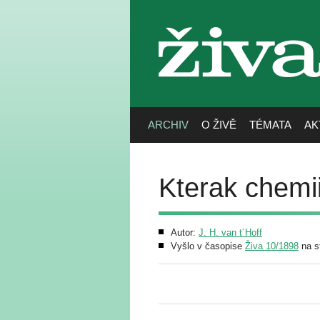
živa
ARCHIV
O ŽIVĚ
TÉMATA
AK
Kterak chemii
Autor:
J. H. van t´Hoff
Vyšlo v časopise
Živa 10/1898
na s