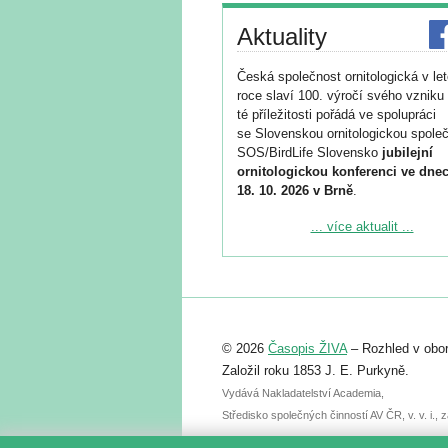
Aktuality
Česká společnost ornitologická v le
roce slaví 100. výročí svého vzniku 
té příležitosti pořádá ve spolupráci
se Slovenskou ornitologickou společ
SOS/BirdLife Slovensko
jubilejní
ornitologickou konferenci ve dnec
18. 10. 2026 v Brně
.
Podrobnější informace ke konferenc
... více aktualit ...
naleznete zde:
https://www.birdlife.cz/konference-2
Registrovat se můžete do 6. září.
Upozorňujeme, že termín pro odeslá
© 2026
Časopis ŽIVA
– Rozhled v obor
abstraktu přihlášené přednášky neb
posteru je už 30. června.
Založil roku 1853 J. E. Purkyně.
Vydává Nakladatelství Academia,
Středisko společných činností AV ČR, v. v. i.