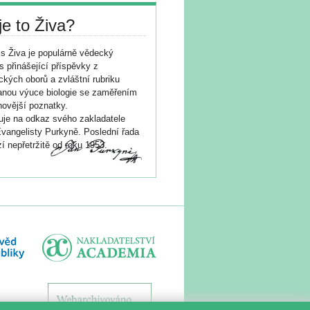
je to Živa?
s Živa je populárně vědecký
s přinášející příspěvky z
ických oborů a zvláštní rubriku
nou výuce biologie se zaměřením
novější poznatky.
je na odkaz svého zakladatele
vangelisty Purkyně. Poslední řada
í nepřetržitě od roku 1953.