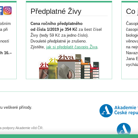
Předplatné Živy
Co 
tošním
Cena ročního předplatného
Časopi
a při
od čísla 1/2019 je 354 Kč
za šest čísel
časopi
Živy (tedy 59 Kč za jedno číslo).
biolog
ností
Dvouleté předplatné je zrušeno.
věnova
Zjistěte,
jak si předplatit časopis Živa
.
na nej
h 16.–
Navazu
Jana E
vycház
i
026/
ní
u veškeré přírody.
o
, za podpory Akademie věd ČR.