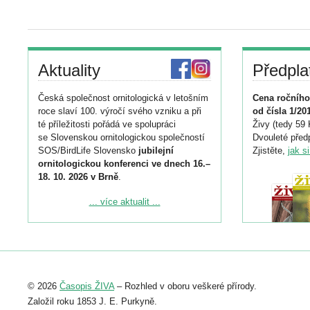
Aktuality
Předpla
Česká společnost ornitologická v letošním
Cena ročního
roce slaví 100. výročí svého vzniku a při
od čísla 1/20
té příležitosti pořádá ve spolupráci
Živy (tedy 59 
se Slovenskou ornitologickou společností
Dvouleté předp
SOS/BirdLife Slovensko
jubilejní
Zjistěte,
jak s
ornitologickou konferenci ve dnech 16.–
18. 10. 2026 v Brně
.
Podrobnější informace ke konferenci
... více aktualit ...
naleznete zde:
https://www.birdlife.cz/konference-2026/
Registrovat se můžete do 6. září.
Upozorňujeme, že termín pro odeslání
© 2026
Časopis ŽIVA
– Rozhled v oboru veškeré přírody.
abstraktu přihlášené přednášky nebo
posteru je už 30. června.
Založil roku 1853 J. E. Purkyně.