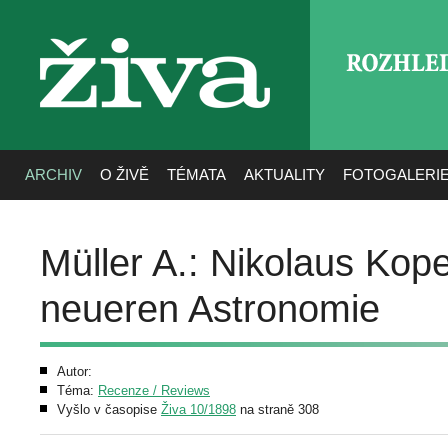
ROZHLE
živa
ARCHIV
O ŽIVĚ
TÉMATA
AKTUALITY
FOTOGALERI
Müller A.: Nikolaus Kope
neueren Astronomie
Autor:
Téma:
Recenze / Reviews
Vyšlo v časopise
Živa 10/1898
na straně 308