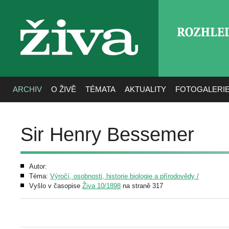
ROZHLE
živa
ARCHIV
O ŽIVĚ
TÉMATA
AKTUALITY
FOTOGALERI
Sir Henry Bessemer
Autor:
Téma:
Výročí, osobnosti, historie biologie a přírodovědy /
Vyšlo v časopise
Živa 10/1898
na straně 317