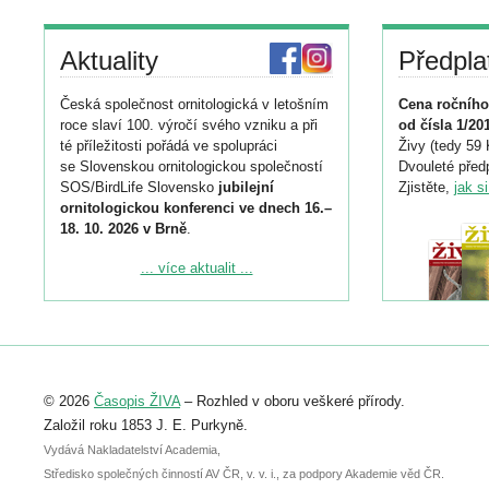
Aktuality
Předpla
Česká společnost ornitologická v letošním
Cena ročního
roce slaví 100. výročí svého vzniku a při
od čísla 1/20
té příležitosti pořádá ve spolupráci
Živy (tedy 59 
se Slovenskou ornitologickou společností
Dvouleté předp
SOS/BirdLife Slovensko
jubilejní
Zjistěte,
jak s
ornitologickou konferenci ve dnech 16.–
18. 10. 2026 v Brně
.
Podrobnější informace ke konferenci
... více aktualit ...
naleznete zde:
https://www.birdlife.cz/konference-2026/
Registrovat se můžete do 6. září.
Upozorňujeme, že termín pro odeslání
© 2026
Časopis ŽIVA
– Rozhled v oboru veškeré přírody.
abstraktu přihlášené přednášky nebo
posteru je už 30. června.
Založil roku 1853 J. E. Purkyně.
Vydává Nakladatelství Academia,
Středisko společných činností AV ČR, v. v. i., za podpory Akademie věd ČR.