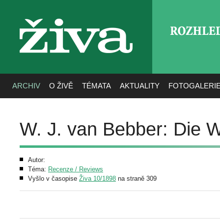
ROZHLE
živa
ARCHIV
O ŽIVĚ
TÉMATA
AKTUALITY
FOTOGALERI
W. J. van Bebber: Die 
Autor:
Téma:
Recenze / Reviews
Vyšlo v časopise
Živa 10/1898
na straně 309