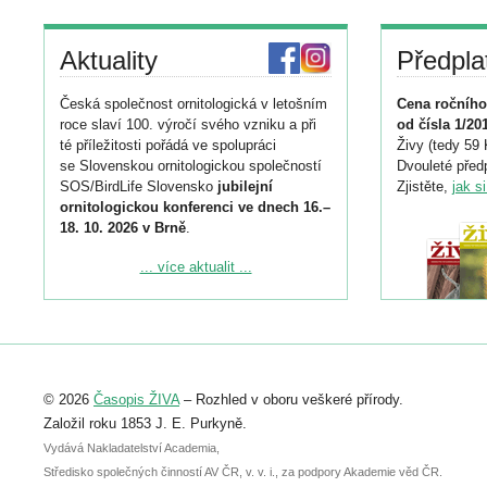
Aktuality
Předpla
Česká společnost ornitologická v letošním
Cena ročního
roce slaví 100. výročí svého vzniku a při
od čísla 1/20
té příležitosti pořádá ve spolupráci
Živy (tedy 59 
se Slovenskou ornitologickou společností
Dvouleté předp
SOS/BirdLife Slovensko
jubilejní
Zjistěte,
jak s
ornitologickou konferenci ve dnech 16.–
18. 10. 2026 v Brně
.
Podrobnější informace ke konferenci
... více aktualit ...
naleznete zde:
https://www.birdlife.cz/konference-2026/
Registrovat se můžete do 6. září.
Upozorňujeme, že termín pro odeslání
© 2026
Časopis ŽIVA
– Rozhled v oboru veškeré přírody.
abstraktu přihlášené přednášky nebo
posteru je už 30. června.
Založil roku 1853 J. E. Purkyně.
Vydává Nakladatelství Academia,
Středisko společných činností AV ČR, v. v. i., za podpory Akademie věd ČR.