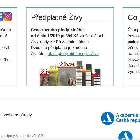
Předplatné Živy
Co 
tošním
Cena ročního předplatného
Časopi
a při
od čísla 1/2019 je 354 Kč
za šest čísel
časopi
Živy (tedy 59 Kč za jedno číslo).
biolog
ností
Dvouleté předplatné je zrušeno.
věnova
Zjistěte,
jak si předplatit časopis Živa
.
na nej
h 16.–
Navazu
Jana E
vycház
i
026/
ní
u veškeré přírody.
o
, za podpory Akademie věd ČR.