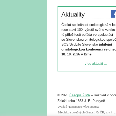
Aktuality
Česká společnost ornitologická v le
roce slaví 100. výročí svého vzniku 
té příležitosti pořádá ve spolupráci
se Slovenskou ornitologickou společ
SOS/BirdLife Slovensko
jubilejní
ornitologickou konferenci ve dnec
18. 10. 2026 v Brně
.
Podrobnější informace ke konferenc
... více aktualit ...
naleznete zde:
https://www.birdlife.cz/konference-2
Registrovat se můžete do 6. září.
Upozorňujeme, že termín pro odeslá
© 2026
Časopis ŽIVA
– Rozhled v obor
abstraktu přihlášené přednášky neb
posteru je už 30. června.
Založil roku 1853 J. E. Purkyně.
Vydává Nakladatelství Academia,
Středisko společných činností AV ČR, v. v. i.