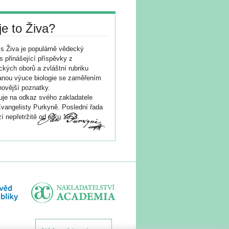
je to Živa?
s Živa je populárně vědecký
s přinášející příspěvky z
ických oborů a zvláštní rubriku
nou výuce biologie se zaměřením
novější poznatky.
je na odkaz svého zakladatele
vangelisty Purkyně. Poslední řada
í nepřetržitě od roku 1953.