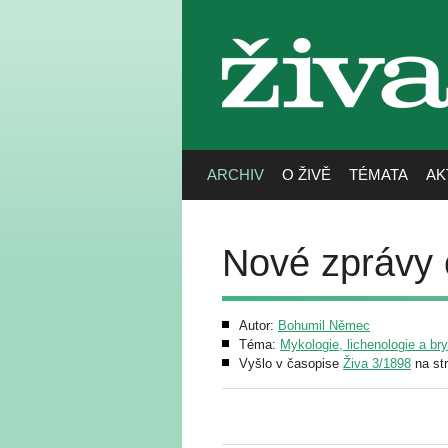
živa
ARCHIV
O ŽIVĚ
TÉMATA
AK
Nové zprávy o
Autor:
Bohumil Němec
Téma:
Mykologie, lichenologie a br
Vyšlo v časopise
Živa 3/1898
na st