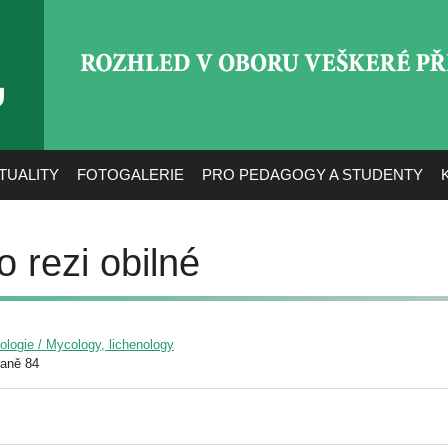
ROZHLED V OBORU VEŠ
TUALITY
FOTOGALERIE
PRO PEDAGOGY A STUDENTY
 rezi obilné
yologie / Mycology, lichenology
raně 84