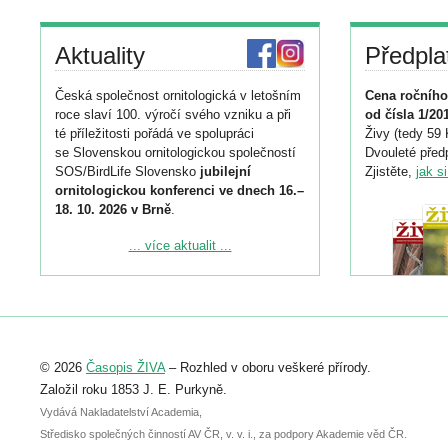
Aktuality
Předpla
Česká společnost ornitologická v letošním
Cena ročního
roce slaví 100. výročí svého vzniku a při
od čísla 1/20
té příležitosti pořádá ve spolupráci
Živy (tedy 59 
se Slovenskou ornitologickou společností
Dvouleté předp
SOS/BirdLife Slovensko
jubilejní
Zjistěte,
jak s
ornitologickou konferenci ve dnech 16.–
18. 10. 2026 v Brně
.
Podrobnější informace ke konferenci
... více aktualit ...
naleznete zde:
https://www.birdlife.cz/konference-2026/
Registrovat se můžete do 6. září.
Upozorňujeme, že termín pro odeslání
© 2026
Časopis ŽIVA
– Rozhled v oboru veškeré přírody.
abstraktu přihlášené přednášky nebo
posteru je už 30. června.
Založil roku 1853 J. E. Purkyně.
Vydává Nakladatelství Academia,
Středisko společných činností AV ČR, v. v. i., za podpory Akademie věd ČR.