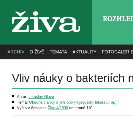
ROZHLE
živa
ARCHIV
O ŽIVĚ
TÉMATA
AKTUALITY
FOTOGALERI
Vliv náuky o bakteriích
Autor:
Jaroslav Hlava
Téma:
Obecné články a jiné obory (geovědy, lékařství aj.) /
Vyšlo v časopise
Živa 4/1898
na straně 110