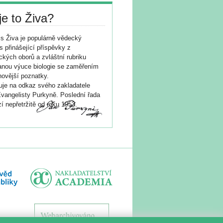
je to Živa?
s Živa je populárně vědecký
s přinášející příspěvky z
ických oborů a zvláštní rubriku
nou výuce biologie se zaměřením
novější poznatky.
je na odkaz svého zakladatele
vangelisty Purkyně. Poslední řada
í nepřetržitě od roku 1953.