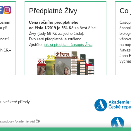
Předplatné Živy
Co 
tošním
Cena ročního předplatného
Časopi
a při
od čísla 1/2019 je 354 Kč
za šest čísel
časopi
Živy (tedy 59 Kč za jedno číslo).
biolog
ností
Dvouleté předplatné je zrušeno.
věnova
Zjistěte,
jak si předplatit časopis Živa
.
na nej
h 16.–
Navazu
Jana E
vycház
i
026/
ní
u veškeré přírody.
o
, za podpory Akademie věd ČR.