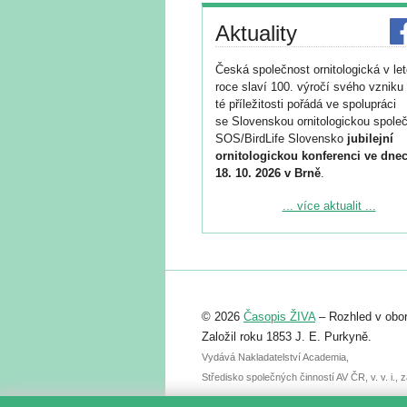
Aktuality
Česká společnost ornitologická v le
roce slaví 100. výročí svého vzniku 
té příležitosti pořádá ve spolupráci
se Slovenskou ornitologickou společ
SOS/BirdLife Slovensko
jubilejní
ornitologickou konferenci ve dnec
18. 10. 2026 v Brně
.
Podrobnější informace ke konferenc
... více aktualit ...
naleznete zde:
https://www.birdlife.cz/konference-2
Registrovat se můžete do 6. září.
Upozorňujeme, že termín pro odeslá
© 2026
Časopis ŽIVA
– Rozhled v obor
abstraktu přihlášené přednášky neb
posteru je už 30. června.
Založil roku 1853 J. E. Purkyně.
Vydává Nakladatelství Academia,
Středisko společných činností AV ČR, v. v. i.