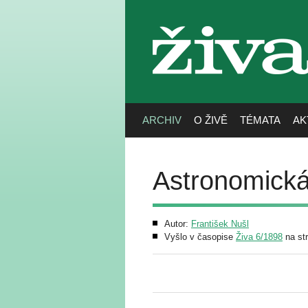
živa
ARCHIV
O ŽIVĚ
TÉMATA
AK
Astronomická
Autor:
František Nušl
Vyšlo v časopise
Živa 6/1898
na st