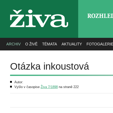
ROZHLE
živa
ARCHIV
O ŽIVĚ
TÉMATA
AKTUALITY
FOTOGALERI
Otázka inkoustová
Autor:
Vyšlo v časopise
Živa 7/1898
na straně 222