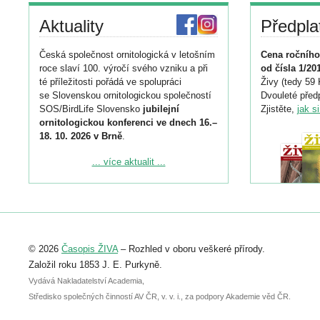
Aktuality
Předpla
Česká společnost ornitologická v letošním
Cena ročního
roce slaví 100. výročí svého vzniku a při
od čísla 1/20
té příležitosti pořádá ve spolupráci
Živy (tedy 59 
se Slovenskou ornitologickou společností
Dvouleté předp
SOS/BirdLife Slovensko
jubilejní
Zjistěte,
jak s
ornitologickou konferenci ve dnech 16.–
18. 10. 2026 v Brně
.
Podrobnější informace ke konferenci
... více aktualit ...
naleznete zde:
https://www.birdlife.cz/konference-2026/
Registrovat se můžete do 6. září.
Upozorňujeme, že termín pro odeslání
© 2026
Časopis ŽIVA
– Rozhled v oboru veškeré přírody.
abstraktu přihlášené přednášky nebo
posteru je už 30. června.
Založil roku 1853 J. E. Purkyně.
Vydává Nakladatelství Academia,
Středisko společných činností AV ČR, v. v. i., za podpory Akademie věd ČR.