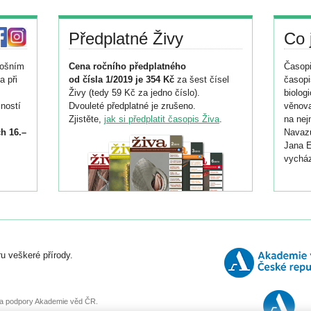
Předplatné Živy
Co 
tošním
Cena ročního předplatného
Časopi
a při
od čísla 1/2019 je 354 Kč
za šest čísel
časopi
Živy (tedy 59 Kč za jedno číslo).
biolog
ností
Dvouleté předplatné je zrušeno.
věnova
Zjistěte,
jak si předplatit časopis Živa
.
na nej
h 16.–
Navazu
Jana E
vycház
i
026/
ní
u veškeré přírody.
o
, za podpory Akademie věd ČR.