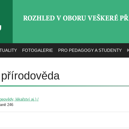
ROZHLED V OBORU VEŠ
TUALITY
FOTOGALERIE
PRO PEDAGOGY A STUDENTY
 přírodověda
eovědy, lékařství aj.) /
raně 246