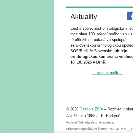
Aktuality
Česká společnost ornitologická v le
roce slaví 100. výročí svého vzniku 
té příležitosti pořádá ve spolupráci
se Slovenskou ornitologickou společ
SOS/BirdLife Slovensko
jubilejní
ornitologickou konferenci ve dnec
18. 10. 2026 v Brně
.
Podrobnější informace ke konferenc
... více aktualit ...
naleznete zde:
https://www.birdlife.cz/konference-2
Registrovat se můžete do 6. září.
Upozorňujeme, že termín pro odeslá
© 2026
Časopis ŽIVA
– Rozhled v obor
abstraktu přihlášené přednášky neb
posteru je už 30. června.
Založil roku 1853 J. E. Purkyně.
Vydává Nakladatelství Academia,
Středisko společných činností AV ČR, v. v. i.