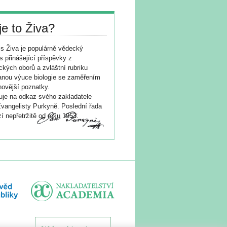
je to Živa?
s Živa je populárně vědecký
s přinášející příspěvky z
ických oborů a zvláštní rubriku
nou výuce biologie se zaměřením
novější poznatky.
je na odkaz svého zakladatele
vangelisty Purkyně. Poslední řada
í nepřetržitě od roku 1953.