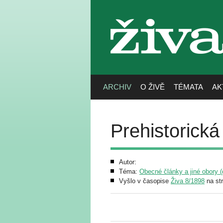
živa
ARCHIV
O ŽIVĚ
TÉMATA
AK
Prehistorická
Autor:
Téma:
Obecné články a jiné obory (g
Vyšlo v časopise
Živa 8/1898
na st