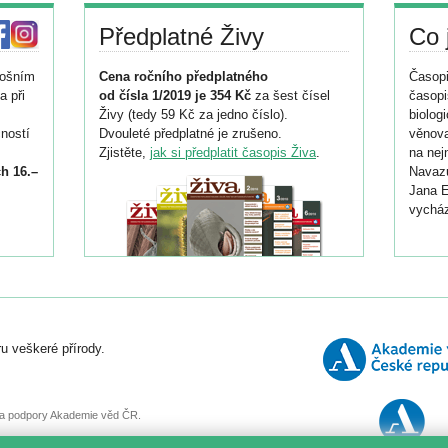
Předplatné Živy
Co 
tošním
Cena ročního předplatného
Časopi
a při
od čísla 1/2019 je 354 Kč
za šest čísel
časopi
Živy (tedy 59 Kč za jedno číslo).
biolog
ností
Dvouleté předplatné je zrušeno.
věnova
Zjistěte,
jak si předplatit časopis Živa
.
na nej
h 16.–
Navazu
Jana E
vycház
i
026/
ní
u veškeré přírody.
o
, za podpory Akademie věd ČR.