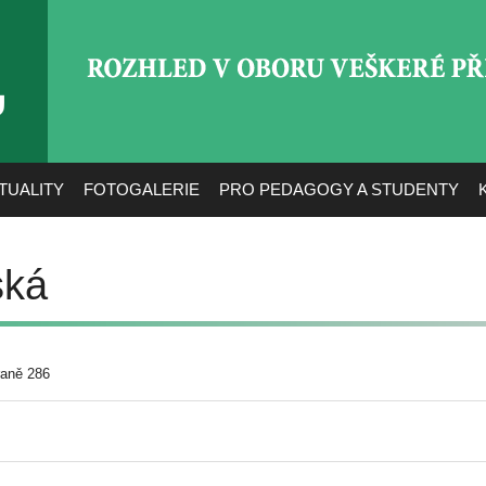
ROZHLED V OBORU VEŠ
TUALITY
FOTOGALERIE
PRO PEDAGOGY A STUDENTY
ská
raně 286