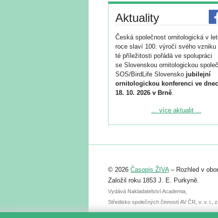
Aktuality
Česká společnost ornitologická v le
roce slaví 100. výročí svého vzniku 
té příležitosti pořádá ve spolupráci
se Slovenskou ornitologickou společ
SOS/BirdLife Slovensko
jubilejní
ornitologickou konferenci ve dnec
18. 10. 2026 v Brně
.
Podrobnější informace ke konferenc
... více aktualit ...
naleznete zde:
https://www.birdlife.cz/konference-2
Registrovat se můžete do 6. září.
Upozorňujeme, že termín pro odeslá
© 2026
Časopis ŽIVA
– Rozhled v obor
abstraktu přihlášené přednášky neb
posteru je už 30. června.
Založil roku 1853 J. E. Purkyně.
Vydává Nakladatelství Academia,
Středisko společných činností AV ČR, v. v. i.