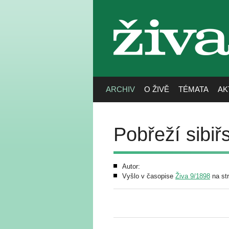
živa
ARCHIV
O ŽIVĚ
TÉMATA
AK
Pobřeží sibiř
Autor:
Vyšlo v časopise
Živa 9/1898
na st