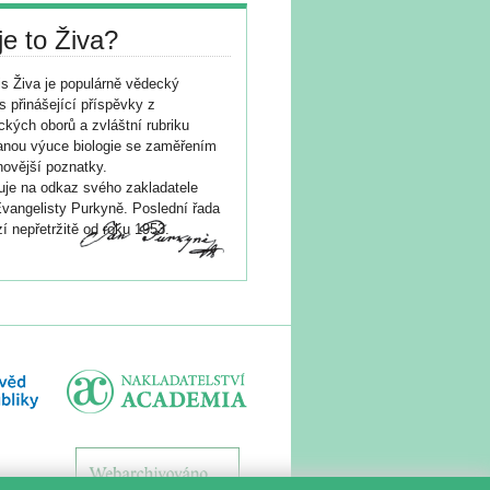
je to Živa?
s Živa je populárně vědecký
s přinášející příspěvky z
ických oborů a zvláštní rubriku
nou výuce biologie se zaměřením
novější poznatky.
je na odkaz svého zakladatele
vangelisty Purkyně. Poslední řada
í nepřetržitě od roku 1953.