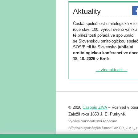
Aktuality
Česká společnost ornitologická v le
roce slaví 100. výročí svého vzniku 
té příležitosti pořádá ve spolupráci
se Slovenskou ornitologickou společ
SOS/BirdLife Slovensko
jubilejní
ornitologickou konferenci ve dnec
18. 10. 2026 v Brně
.
Podrobnější informace ke konferenc
... více aktualit ...
naleznete zde:
https://www.birdlife.cz/konference-2
Registrovat se můžete do 6. září.
Upozorňujeme, že termín pro odeslá
© 2026
Časopis ŽIVA
– Rozhled v obor
abstraktu přihlášené přednášky neb
posteru je už 30. června.
Založil roku 1853 J. E. Purkyně.
Vydává Nakladatelství Academia,
Středisko společných činností AV ČR, v. v. i.