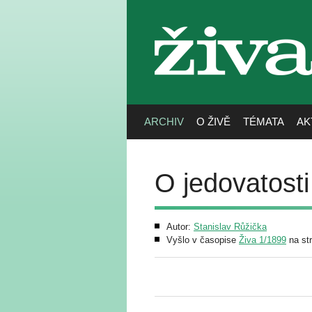
živa
ARCHIV
O ŽIVĚ
TÉMATA
AK
O jedovatost
Autor:
Stanislav Růžička
Vyšlo v časopise
Živa 1/1899
na st