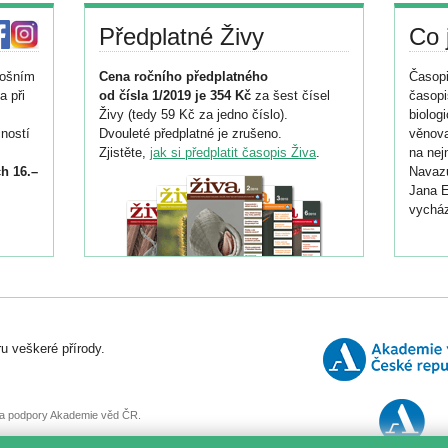
Předplatné Živy
Co 
tošním
Cena ročního předplatného
Časopi
a při
od čísla 1/2019 je 354 Kč
za šest čísel
časopi
Živy (tedy 59 Kč za jedno číslo).
biolog
ností
Dvouleté předplatné je zrušeno.
věnova
Zjistěte,
jak si předplatit časopis Živa
.
na nej
h 16.–
Navazu
Jana E
vycház
i
026/
ní
u veškeré přírody.
o
, za podpory Akademie věd ČR.