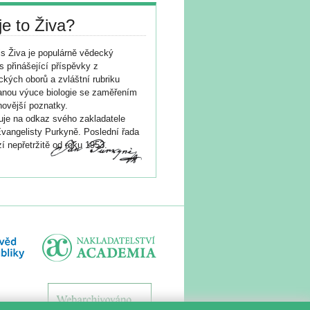
je to Živa?
s Živa je populárně vědecký
s přinášející příspěvky z
ických oborů a zvláštní rubriku
nou výuce biologie se zaměřením
novější poznatky.
je na odkaz svého zakladatele
vangelisty Purkyně. Poslední řada
í nepřetržitě od roku 1953.