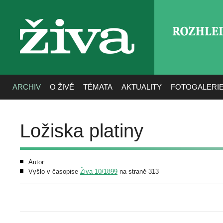
ROZHLE
živa
ARCHIV
O ŽIVĚ
TÉMATA
AKTUALITY
FOTOGALERI
Ložiska platiny
Autor:
Vyšlo v časopise
Živa 10/1899
na straně 313