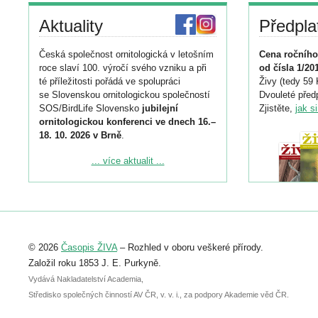
Aktuality
Předpla
Česká společnost ornitologická v letošním
Cena ročního
roce slaví 100. výročí svého vzniku a při
od čísla 1/20
té příležitosti pořádá ve spolupráci
Živy (tedy 59 
se Slovenskou ornitologickou společností
Dvouleté předp
SOS/BirdLife Slovensko
jubilejní
Zjistěte,
jak s
ornitologickou konferenci ve dnech 16.–
18. 10. 2026 v Brně
.
Podrobnější informace ke konferenci
... více aktualit ...
naleznete zde:
https://www.birdlife.cz/konference-2026/
Registrovat se můžete do 6. září.
Upozorňujeme, že termín pro odeslání
© 2026
Časopis ŽIVA
– Rozhled v oboru veškeré přírody.
abstraktu přihlášené přednášky nebo
posteru je už 30. června.
Založil roku 1853 J. E. Purkyně.
Vydává Nakladatelství Academia,
Středisko společných činností AV ČR, v. v. i., za podpory Akademie věd ČR.