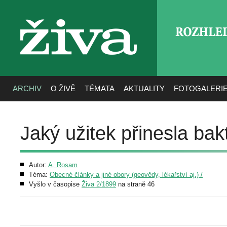
ROZHLE
živa
ARCHIV
O ŽIVĚ
TÉMATA
AKTUALITY
FOTOGALERI
Jaký užitek přinesla bak
Autor:
A. Rosam
Téma:
Obecné články a jiné obory (geovědy, lékařství aj.) /
Vyšlo v časopise
Živa 2/1899
na straně 46