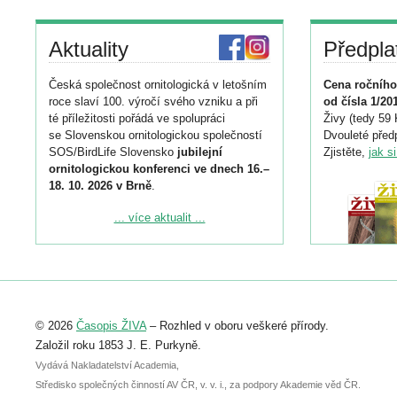
Aktuality
Předpla
Česká společnost ornitologická v letošním
Cena ročního
roce slaví 100. výročí svého vzniku a při
od čísla 1/20
té příležitosti pořádá ve spolupráci
Živy (tedy 59 
se Slovenskou ornitologickou společností
Dvouleté předp
SOS/BirdLife Slovensko
jubilejní
Zjistěte,
jak s
ornitologickou konferenci ve dnech 16.–
18. 10. 2026 v Brně
.
Podrobnější informace ke konferenci
... více aktualit ...
naleznete zde:
https://www.birdlife.cz/konference-2026/
Registrovat se můžete do 6. září.
Upozorňujeme, že termín pro odeslání
© 2026
Časopis ŽIVA
– Rozhled v oboru veškeré přírody.
abstraktu přihlášené přednášky nebo
posteru je už 30. června.
Založil roku 1853 J. E. Purkyně.
Vydává Nakladatelství Academia,
Středisko společných činností AV ČR, v. v. i., za podpory Akademie věd ČR.