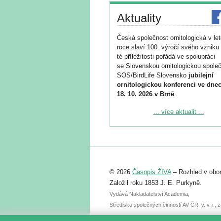
Aktuality
Česká společnost ornitologická v le
roce slaví 100. výročí svého vzniku 
té příležitosti pořádá ve spolupráci
se Slovenskou ornitologickou společ
SOS/BirdLife Slovensko
jubilejní
ornitologickou konferenci ve dnec
18. 10. 2026 v Brně
.
Podrobnější informace ke konferenc
... více aktualit ...
naleznete zde:
https://www.birdlife.cz/konference-2
Registrovat se můžete do 6. září.
Upozorňujeme, že termín pro odeslá
© 2026
Časopis ŽIVA
– Rozhled v obor
abstraktu přihlášené přednášky neb
posteru je už 30. června.
Založil roku 1853 J. E. Purkyně.
Vydává Nakladatelství Academia,
Středisko společných činností AV ČR, v. v. i.