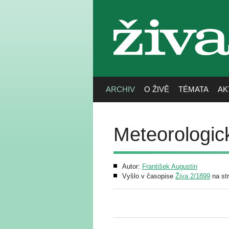
živa
ARCHIV
O ŽIVĚ
TÉMATA
AK
Meteorologic
Autor:
František Augustin
Vyšlo v časopise
Živa 2/1899
na st