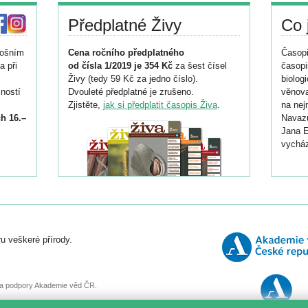
Předplatné Živy
Co 
tošním
Cena ročního předplatného
Časopi
a při
od čísla 1/2019 je 354 Kč
za šest čísel
časopi
Živy (tedy 59 Kč za jedno číslo).
biolog
ností
Dvouleté předplatné je zrušeno.
věnova
Zjistěte,
jak si předplatit časopis Živa
.
na nej
h 16.–
Navazu
Jana E
vycház
i
026/
ní
u veškeré přírody.
o
, za podpory Akademie věd ČR.