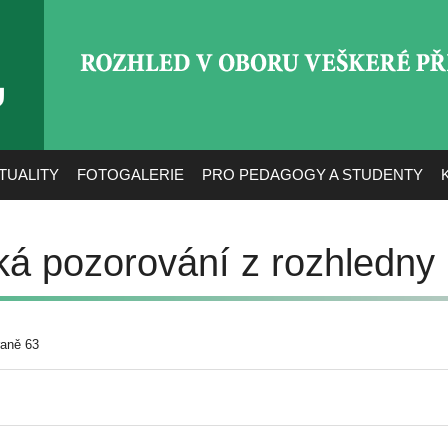
ROZHLED V OBORU VEŠ
TUALITY
FOTOGALERIE
PRO PEDAGOGY A STUDENTY
ká pozorování z rozhledny 
raně 63