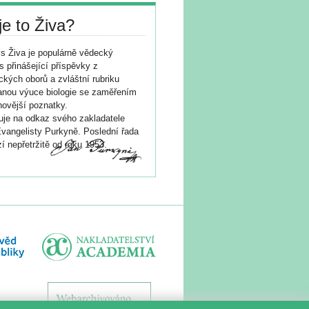
je to Živa?
s Živa je populárně vědecký
s přinášející příspěvky z
ických oborů a zvláštní rubriku
nou výuce biologie se zaměřením
novější poznatky.
je na odkaz svého zakladatele
vangelisty Purkyně. Poslední řada
í nepřetržitě od roku 1953.