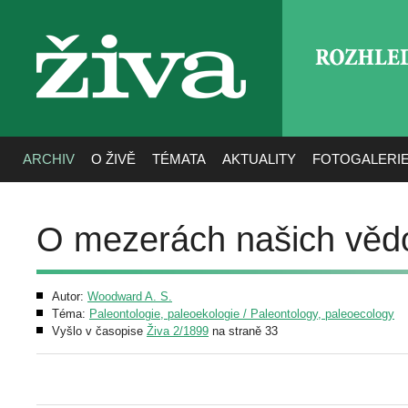
ROZHLE
živa
ARCHIV
O ŽIVĚ
TÉMATA
AKTUALITY
FOTOGALERI
O mezerách našich vědo
Autor:
Woodward A. S.
Téma:
Paleontologie, paleoekologie / Paleontology, paleoecology
Vyšlo v časopise
Živa 2/1899
na straně 33