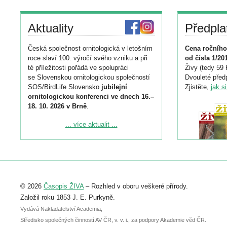
Aktuality
Předpla
Česká společnost ornitologická v letošním
Cena ročního
roce slaví 100. výročí svého vzniku a při
od čísla 1/20
té příležitosti pořádá ve spolupráci
Živy (tedy 59 
se Slovenskou ornitologickou společností
Dvouleté předp
SOS/BirdLife Slovensko
jubilejní
Zjistěte,
jak s
ornitologickou konferenci ve dnech 16.–
18. 10. 2026 v Brně
.
Podrobnější informace ke konferenci
... více aktualit ...
naleznete zde:
https://www.birdlife.cz/konference-2026/
Registrovat se můžete do 6. září.
Upozorňujeme, že termín pro odeslání
© 2026
Časopis ŽIVA
– Rozhled v oboru veškeré přírody.
abstraktu přihlášené přednášky nebo
posteru je už 30. června.
Založil roku 1853 J. E. Purkyně.
Vydává Nakladatelství Academia,
Středisko společných činností AV ČR, v. v. i., za podpory Akademie věd ČR.