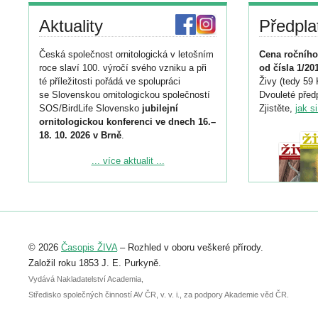
Aktuality
Předpla
Česká společnost ornitologická v letošním
Cena ročního
roce slaví 100. výročí svého vzniku a při
od čísla 1/20
té příležitosti pořádá ve spolupráci
Živy (tedy 59 
se Slovenskou ornitologickou společností
Dvouleté předp
SOS/BirdLife Slovensko
jubilejní
Zjistěte,
jak s
ornitologickou konferenci ve dnech 16.–
18. 10. 2026 v Brně
.
Podrobnější informace ke konferenci
... více aktualit ...
naleznete zde:
https://www.birdlife.cz/konference-2026/
Registrovat se můžete do 6. září.
Upozorňujeme, že termín pro odeslání
© 2026
Časopis ŽIVA
– Rozhled v oboru veškeré přírody.
abstraktu přihlášené přednášky nebo
posteru je už 30. června.
Založil roku 1853 J. E. Purkyně.
Vydává Nakladatelství Academia,
Středisko společných činností AV ČR, v. v. i., za podpory Akademie věd ČR.