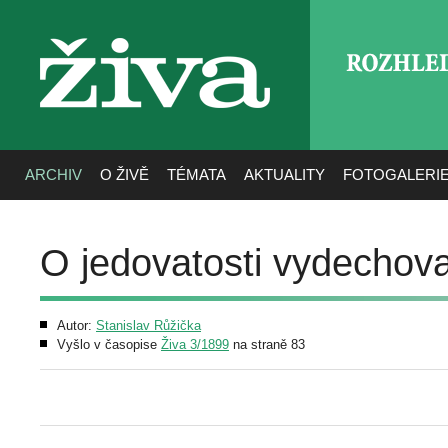
ROZHLE
živa
ARCHIV
O ŽIVĚ
TÉMATA
AKTUALITY
FOTOGALERI
O jedovatosti vydecho
Autor:
Stanislav Růžička
Vyšlo v časopise
Živa 3/1899
na straně 83