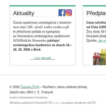
Aktuality
Předpla
Česká společnost ornitologická v letošním
Cena ročního
roce slaví 100. výročí svého vzniku a při
od čísla 1/20
té příležitosti pořádá ve spolupráci
Živy (tedy 59 
se Slovenskou ornitologickou společností
Dvouleté předp
SOS/BirdLife Slovensko
jubilejní
Zjistěte,
jak s
ornitologickou konferenci ve dnech 16.–
18. 10. 2026 v Brně
.
Podrobnější informace ke konferenci
... více aktualit ...
naleznete zde:
https://www.birdlife.cz/konference-2026/
Registrovat se můžete do 6. září.
Upozorňujeme, že termín pro odeslání
© 2026
Časopis ŽIVA
– Rozhled v oboru veškeré přírody.
abstraktu přihlášené přednášky nebo
posteru je už 30. června.
Založil roku 1853 J. E. Purkyně.
Vydává Nakladatelství Academia,
Středisko společných činností AV ČR, v. v. i., za podpory Akademie věd ČR.