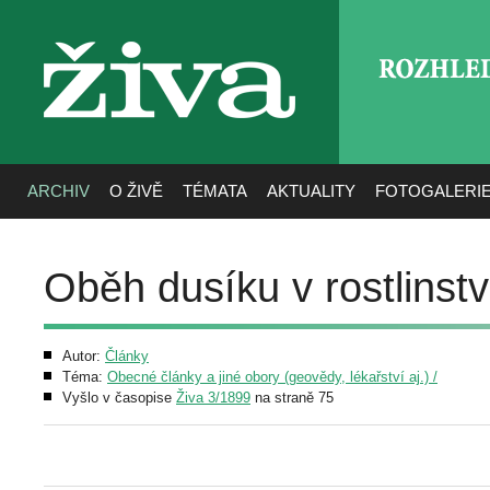
ROZHLE
živa
ARCHIV
O ŽIVĚ
TÉMATA
AKTUALITY
FOTOGALERI
Oběh dusíku v rostlinst
Autor:
Články
Téma:
Obecné články a jiné obory (geovědy, lékařství aj.) /
Vyšlo v časopise
Živa 3/1899
na straně 75