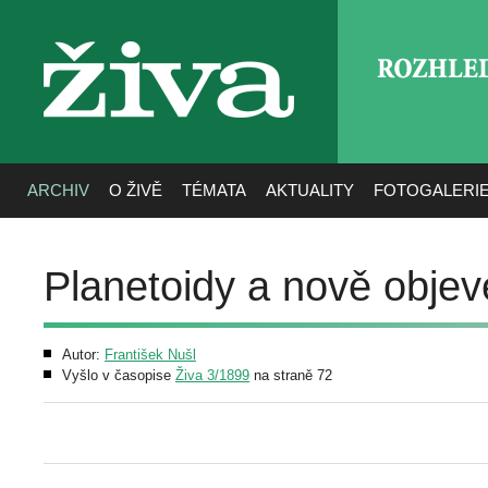
ROZHLE
živa
ARCHIV
O ŽIVĚ
TÉMATA
AKTUALITY
FOTOGALERI
Planetoidy a nově obje
Autor:
František Nušl
Vyšlo v časopise
Živa 3/1899
na straně 72