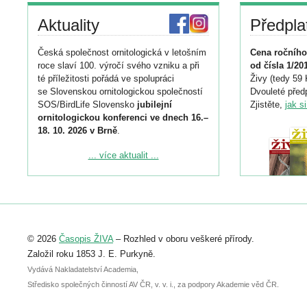
Aktuality
Předpla
Česká společnost ornitologická v letošním
Cena ročního
roce slaví 100. výročí svého vzniku a při
od čísla 1/20
té příležitosti pořádá ve spolupráci
Živy (tedy 59 
se Slovenskou ornitologickou společností
Dvouleté předp
SOS/BirdLife Slovensko
jubilejní
Zjistěte,
jak s
ornitologickou konferenci ve dnech 16.–
18. 10. 2026 v Brně
.
Podrobnější informace ke konferenci
... více aktualit ...
naleznete zde:
https://www.birdlife.cz/konference-2026/
Registrovat se můžete do 6. září.
Upozorňujeme, že termín pro odeslání
© 2026
Časopis ŽIVA
– Rozhled v oboru veškeré přírody.
abstraktu přihlášené přednášky nebo
posteru je už 30. června.
Založil roku 1853 J. E. Purkyně.
Vydává Nakladatelství Academia,
Středisko společných činností AV ČR, v. v. i., za podpory Akademie věd ČR.