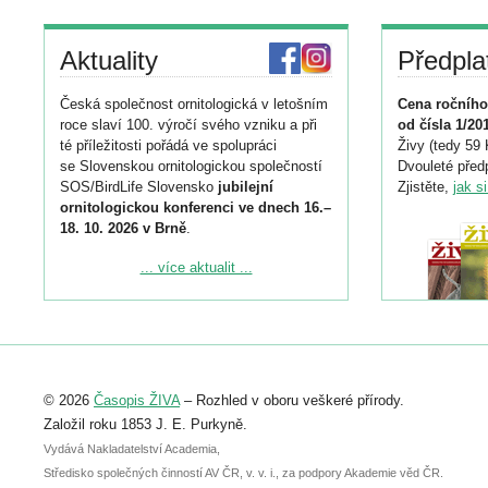
Aktuality
Předpla
Česká společnost ornitologická v letošním
Cena ročního
roce slaví 100. výročí svého vzniku a při
od čísla 1/20
té příležitosti pořádá ve spolupráci
Živy (tedy 59 
se Slovenskou ornitologickou společností
Dvouleté předp
SOS/BirdLife Slovensko
jubilejní
Zjistěte,
jak s
ornitologickou konferenci ve dnech 16.–
18. 10. 2026 v Brně
.
Podrobnější informace ke konferenci
... více aktualit ...
naleznete zde:
https://www.birdlife.cz/konference-2026/
Registrovat se můžete do 6. září.
Upozorňujeme, že termín pro odeslání
© 2026
Časopis ŽIVA
– Rozhled v oboru veškeré přírody.
abstraktu přihlášené přednášky nebo
posteru je už 30. června.
Založil roku 1853 J. E. Purkyně.
Vydává Nakladatelství Academia,
Středisko společných činností AV ČR, v. v. i., za podpory Akademie věd ČR.