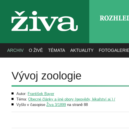
ROZHLE
živa
ARCHIV
O ŽIVĚ
TÉMATA
AKTUALITY
FOTOGALERI
Vývoj zoologie
Autor:
František Bayer
Téma:
Obecné články a jiné obory (geovědy, lékařství aj.) /
Vyšlo v časopise
Živa 3/1899
na straně 88