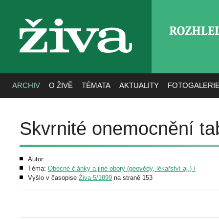
ROZHLE
živa
ARCHIV
O ŽIVĚ
TÉMATA
AKTUALITY
FOTOGALERI
Skvrnité onemocnění tab
Autor:
Téma:
Obecné články a jiné obory (geovědy, lékařství aj.) /
Vyšlo v časopise
Živa 5/1899
na straně 153