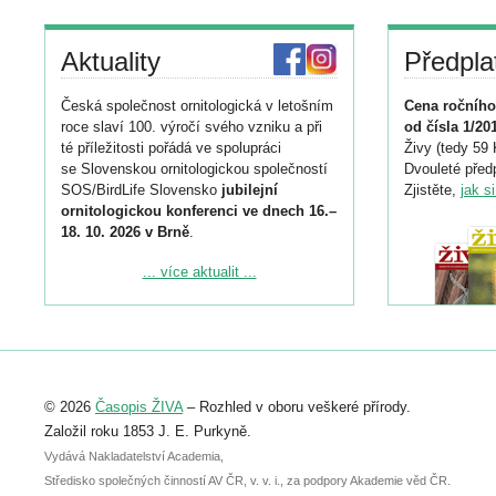
Aktuality
Předpla
Česká společnost ornitologická v letošním
Cena ročního
roce slaví 100. výročí svého vzniku a při
od čísla 1/20
té příležitosti pořádá ve spolupráci
Živy (tedy 59 
se Slovenskou ornitologickou společností
Dvouleté předp
SOS/BirdLife Slovensko
jubilejní
Zjistěte,
jak s
ornitologickou konferenci ve dnech 16.–
18. 10. 2026 v Brně
.
Podrobnější informace ke konferenci
... více aktualit ...
naleznete zde:
https://www.birdlife.cz/konference-2026/
Registrovat se můžete do 6. září.
Upozorňujeme, že termín pro odeslání
© 2026
Časopis ŽIVA
– Rozhled v oboru veškeré přírody.
abstraktu přihlášené přednášky nebo
posteru je už 30. června.
Založil roku 1853 J. E. Purkyně.
Vydává Nakladatelství Academia,
Středisko společných činností AV ČR, v. v. i., za podpory Akademie věd ČR.