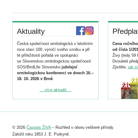
Aktuality
Předpla
Česká společnost ornitologická v letošním
Cena ročního
roce slaví 100. výročí svého vzniku a při
od čísla 1/20
té příležitosti pořádá ve spolupráci
Živy (tedy 59 
se Slovenskou ornitologickou společností
Dvouleté předp
SOS/BirdLife Slovensko
jubilejní
Zjistěte,
jak s
ornitologickou konferenci ve dnech 16.–
18. 10. 2026 v Brně
.
Podrobnější informace ke konferenci
... více aktualit ...
naleznete zde:
https://www.birdlife.cz/konference-2026/
Registrovat se můžete do 6. září.
Upozorňujeme, že termín pro odeslání
© 2026
Časopis ŽIVA
– Rozhled v oboru veškeré přírody.
abstraktu přihlášené přednášky nebo
posteru je už 30. června.
Založil roku 1853 J. E. Purkyně.