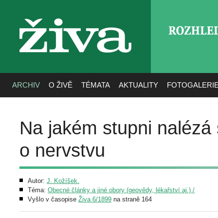
ROZHLE
živa
ARCHIV
O ŽIVĚ
TÉMATA
AKTUALITY
FOTOGALERI
Na jakém stupni nalézá
o nervstvu
Autor:
J. Kožíšek.
Téma:
Obecné články a jiné obory (geovědy, lékařství aj.) /
Vyšlo v časopise
Živa 6/1899
na straně 164