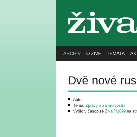
živa
ARCHIV
O ŽIVĚ
TÉMATA
AK
Dvě nové ru
Autor:
Téma:
Zprávy a zajímavosti /
Vyšlo v časopise
Živa 7/1899
na st