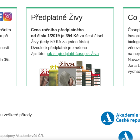
Předplatné Živy
Co 
tošním
Cena ročního předplatného
Časopi
a při
od čísla 1/2019 je 354 Kč
za šest čísel
časopi
Živy (tedy 59 Kč za jedno číslo).
biolog
ností
Dvouleté předplatné je zrušeno.
věnova
Zjistěte,
jak si předplatit časopis Živa
.
na nej
h 16.–
Navazu
Jana E
vycház
i
026/
ní
u veškeré přírody.
o
, za podpory Akademie věd ČR.