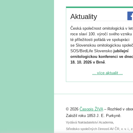
Aktuality
Česká společnost ornitologická v le
roce slaví 100. výročí svého vzniku 
té příležitosti pořádá ve spolupráci
se Slovenskou ornitologickou společ
SOS/BirdLife Slovensko
jubilejní
ornitologickou konferenci ve dnec
18. 10. 2026 v Brně
.
Podrobnější informace ke konferenc
... více aktualit ...
naleznete zde:
https://www.birdlife.cz/konference-2
Registrovat se můžete do 6. září.
Upozorňujeme, že termín pro odeslá
© 2026
Časopis ŽIVA
– Rozhled v obor
abstraktu přihlášené přednášky neb
posteru je už 30. června.
Založil roku 1853 J. E. Purkyně.
Vydává Nakladatelství Academia,
Středisko společných činností AV ČR, v. v. i.