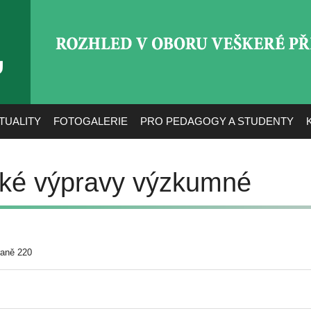
ROZHLED V OBORU VEŠ
TUALITY
FOTOGALERIE
PRO PEDAGOGY A STUDENTY
ské výpravy výzkumné
raně 220