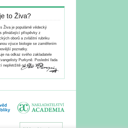
je to Živa?
s Živa je populárně vědecký
s přinášející příspěvky z
ických oborů a zvláštní rubriku
nou výuce biologie se zaměřením
novější poznatky.
je na odkaz svého zakladatele
vangelisty Purkyně. Poslední řada
í nepřetržitě od roku 1953.