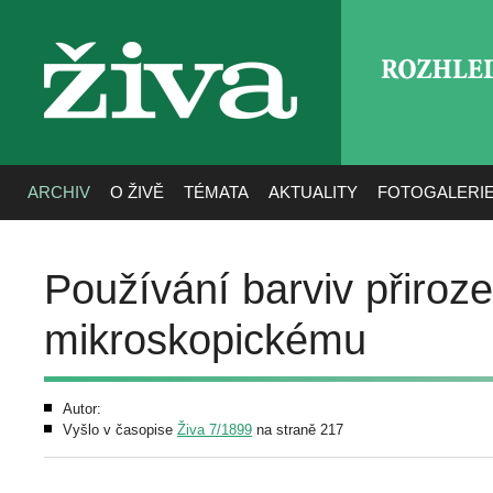
ROZHLE
živa
ARCHIV
O ŽIVĚ
TÉMATA
AKTUALITY
FOTOGALERI
Používání barviv přiroz
mikroskopickému
Autor:
Vyšlo v časopise
Živa 7/1899
na straně 217