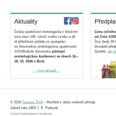
Aktuality
Předpla
Česká společnost ornitologická v letošním
Cena ročního
roce slaví 100. výročí svého vzniku a při
od čísla 1/20
té příležitosti pořádá ve spolupráci
Živy (tedy 59 
se Slovenskou ornitologickou společností
Dvouleté předp
SOS/BirdLife Slovensko
jubilejní
Zjistěte,
jak s
ornitologickou konferenci ve dnech 16.–
18. 10. 2026 v Brně
.
Podrobnější informace ke konferenci
... více aktualit ...
naleznete zde:
https://www.birdlife.cz/konference-2026/
Registrovat se můžete do 6. září.
Upozorňujeme, že termín pro odeslání
© 2026
Časopis ŽIVA
– Rozhled v oboru veškeré přírody.
abstraktu přihlášené přednášky nebo
posteru je už 30. června.
Založil roku 1853 J. E. Purkyně.
Vydává Nakladatelství Academia,