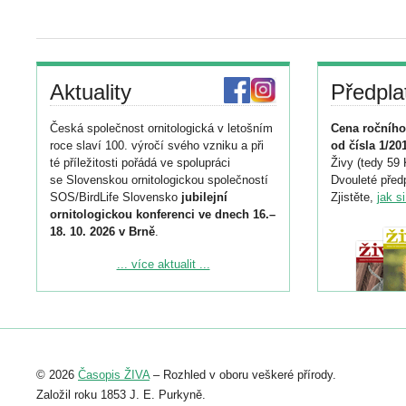
Aktuality
Předpla
Česká společnost ornitologická v letošním
Cena ročního
roce slaví 100. výročí svého vzniku a při
od čísla 1/20
té příležitosti pořádá ve spolupráci
Živy (tedy 59 
se Slovenskou ornitologickou společností
Dvouleté předp
SOS/BirdLife Slovensko
jubilejní
Zjistěte,
jak s
ornitologickou konferenci ve dnech 16.–
18. 10. 2026 v Brně
.
Podrobnější informace ke konferenci
... více aktualit ...
naleznete zde:
https://www.birdlife.cz/konference-2026/
Registrovat se můžete do 6. září.
Upozorňujeme, že termín pro odeslání
© 2026
Časopis ŽIVA
– Rozhled v oboru veškeré přírody.
abstraktu přihlášené přednášky nebo
posteru je už 30. června.
Založil roku 1853 J. E. Purkyně.