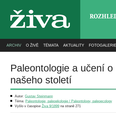
ROZHLE
živa
ARCHIV
O ŽIVĚ
TÉMATA
AKTUALITY
FOTOGALERI
Paleontologie a učení o
našeho století
Autor:
Gustav Steinmann
Téma:
Paleontologie, paleoekologie / Paleontology, paleoecology
Vyšlo v časopise
Živa 9/1899
na straně 271