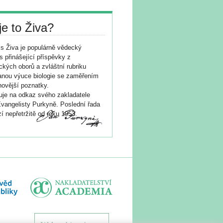
je to Živa?
s Živa je populárně vědecký
s přinášející příspěvky z
ických oborů a zvláštní rubriku
nou výuce biologie se zaměřením
novější poznatky.
je na odkaz svého zakladatele
vangelisty Purkyně. Poslední řada
í nepřetržitě od roku 1953.