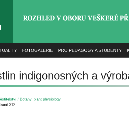
ROZHLED V OBORU VEŠ
TUALITY
FOTOGALERIE
PRO PEDAGOGY A STUDENTY
tlin indigonosných a výrob
pěstitelství / Botany, plant physiology
traně 312