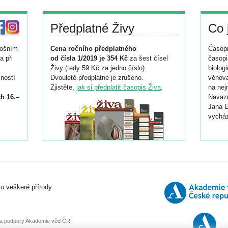
Předplatné Živy
Co 
tošním
Cena ročního předplatného
Časopi
a při
od čísla 1/2019 je 354 Kč
za šest čísel
časopi
Živy (tedy 59 Kč za jedno číslo).
biolog
ností
Dvouleté předplatné je zrušeno.
věnova
Zjistěte,
jak si předplatit časopis Živa
.
na nej
h 16.–
Navazu
Jana E
vycház
i
026/
ní
u veškeré přírody.
o
, za podpory Akademie věd ČR.