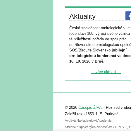
Aktuality
Česká společnost ornitologická v le
roce slaví 100. výročí svého vzniku 
té příležitosti pořádá ve spolupráci
se Slovenskou ornitologickou společ
SOS/BirdLife Slovensko
jubilejní
ornitologickou konferenci ve dnec
18. 10. 2026 v Brně
.
Podrobnější informace ke konferenc
... více aktualit ...
naleznete zde:
https://www.birdlife.cz/konference-2
Registrovat se můžete do 6. září.
Upozorňujeme, že termín pro odeslá
© 2026
Časopis ŽIVA
– Rozhled v obor
abstraktu přihlášené přednášky neb
posteru je už 30. června.
Založil roku 1853 J. E. Purkyně.
Vydává Nakladatelství Academia,
Středisko společných činností AV ČR, v. v. i.