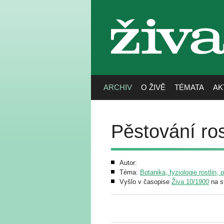
živa
ARCHIV
O ŽIVĚ
TÉMATA
AK
Pěstování ros
Autor:
Téma:
Botanika, fyziologie rostlin, 
Vyšlo v časopise
Živa 10/1900
na s