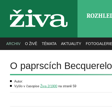
ROZHLE
živa
ARCHIV
O ŽIVĚ
TÉMATA
AKTUALITY
FOTOGALERI
O paprscích Becquerel
Autor:
Vyšlo v časopise
Živa 2/1900
na straně 59