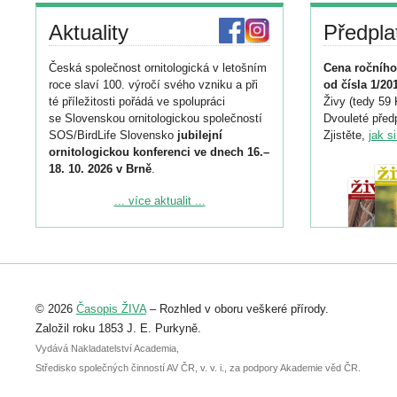
Aktuality
Předpla
Česká společnost ornitologická v letošním
Cena ročního
roce slaví 100. výročí svého vzniku a při
od čísla 1/20
té příležitosti pořádá ve spolupráci
Živy (tedy 59 
se Slovenskou ornitologickou společností
Dvouleté předp
SOS/BirdLife Slovensko
jubilejní
Zjistěte,
jak s
ornitologickou konferenci ve dnech 16.–
18. 10. 2026 v Brně
.
Podrobnější informace ke konferenci
... více aktualit ...
naleznete zde:
https://www.birdlife.cz/konference-2026/
Registrovat se můžete do 6. září.
Upozorňujeme, že termín pro odeslání
© 2026
Časopis ŽIVA
– Rozhled v oboru veškeré přírody.
abstraktu přihlášené přednášky nebo
posteru je už 30. června.
Založil roku 1853 J. E. Purkyně.
Vydává Nakladatelství Academia,
Středisko společných činností AV ČR, v. v. i., za podpory Akademie věd ČR.