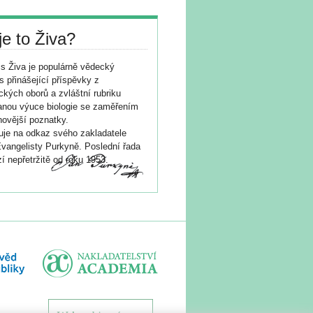
je to Živa?
s Živa je populárně vědecký
s přinášející příspěvky z
ických oborů a zvláštní rubriku
nou výuce biologie se zaměřením
novější poznatky.
je na odkaz svého zakladatele
vangelisty Purkyně. Poslední řada
í nepřetržitě od roku 1953.