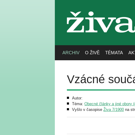
živa
ARCHIV
O ŽIVĚ
TÉMATA
AK
Vzácné součá
Autor:
Téma:
Obecné články a jiné obory (g
Vyšlo v časopise
Živa 7/1900
na st