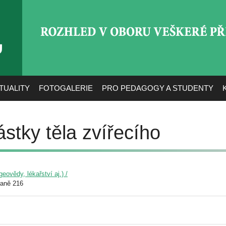
ROZHLED V OBORU VEŠ
TUALITY
FOTOGALERIE
PRO PEDAGOGY A STUDENTY
stky těla zvířecího
eovědy, lékařství aj.) /
raně 216