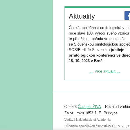
Aktuality
Česká společnost ornitologická v le
roce slaví 100. výročí svého vzniku 
té příležitosti pořádá ve spolupráci
se Slovenskou ornitologickou společ
SOS/BirdLife Slovensko
jubilejní
ornitologickou konferenci ve dnec
18. 10. 2026 v Brně
.
Podrobnější informace ke konferenc
... více aktualit ...
naleznete zde:
https://www.birdlife.cz/konference-2
Registrovat se můžete do 6. září.
Upozorňujeme, že termín pro odeslá
© 2026
Časopis ŽIVA
– Rozhled v obor
abstraktu přihlášené přednášky neb
posteru je už 30. června.
Založil roku 1853 J. E. Purkyně.
Vydává Nakladatelství Academia,
Středisko společných činností AV ČR, v. v. i.