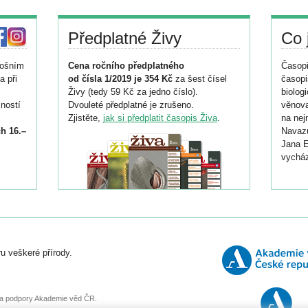
Předplatné Živy
Co 
tošním
Cena ročního předplatného
Časopi
a při
od čísla 1/2019 je 354 Kč
za šest čísel
časopi
Živy (tedy 59 Kč za jedno číslo).
biolog
ností
Dvouleté předplatné je zrušeno.
věnova
Zjistěte,
jak si předplatit časopis Živa
.
na nej
h 16.–
Navazu
Jana E
vycház
i
026/
ní
u veškeré přírody.
o
, za podpory Akademie věd ČR.