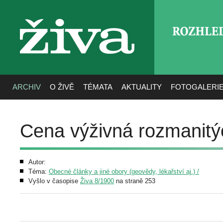
ROZHLE
živa
ARCHIV
O ŽIVĚ
TÉMATA
AKTUALITY
FOTOGALERI
Cena výživná rozmanitý
Autor:
Téma:
Obecné články a jiné obory (geovědy, lékařství aj.) /
Vyšlo v časopise
Živa 8/1900
na straně 253