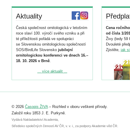
Aktuality
Předpla
Česká společnost ornitologická v letošním
Cena ročního
roce slaví 100. výročí svého vzniku a při
od čísla 1/20
té příležitosti pořádá ve spolupráci
Živy (tedy 59 
se Slovenskou ornitologickou společností
Dvouleté předp
SOS/BirdLife Slovensko
jubilejní
Zjistěte,
jak s
ornitologickou konferenci ve dnech 16.–
18. 10. 2026 v Brně
.
Podrobnější informace ke konferenci
... více aktualit ...
naleznete zde:
https://www.birdlife.cz/konference-2026/
Registrovat se můžete do 6. září.
Upozorňujeme, že termín pro odeslání
© 2026
Časopis ŽIVA
– Rozhled v oboru veškeré přírody.
abstraktu přihlášené přednášky nebo
posteru je už 30. června.
Založil roku 1853 J. E. Purkyně.
Vydává Nakladatelství Academia,
Středisko společných činností AV ČR, v. v. i., za podpory Akademie věd ČR.