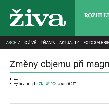
ROZHLE
živa
ARCHIV
O ŽIVĚ
TÉMATA
AKTUALITY
FOTOGALERI
Změny objemu při magne
Autor:
Vyšlo v časopise
Živa 8/1900
na straně 247