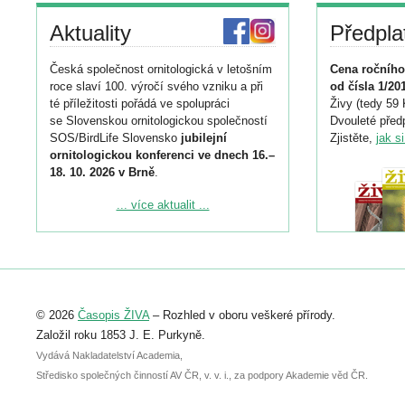
Aktuality
Předpla
Česká společnost ornitologická v letošním
Cena ročního
roce slaví 100. výročí svého vzniku a při
od čísla 1/20
té příležitosti pořádá ve spolupráci
Živy (tedy 59 
se Slovenskou ornitologickou společností
Dvouleté předp
SOS/BirdLife Slovensko
jubilejní
Zjistěte,
jak s
ornitologickou konferenci ve dnech 16.–
18. 10. 2026 v Brně
.
Podrobnější informace ke konferenci
... více aktualit ...
naleznete zde:
https://www.birdlife.cz/konference-2026/
Registrovat se můžete do 6. září.
Upozorňujeme, že termín pro odeslání
© 2026
Časopis ŽIVA
– Rozhled v oboru veškeré přírody.
abstraktu přihlášené přednášky nebo
posteru je už 30. června.
Založil roku 1853 J. E. Purkyně.
Vydává Nakladatelství Academia,
Středisko společných činností AV ČR, v. v. i., za podpory Akademie věd ČR.