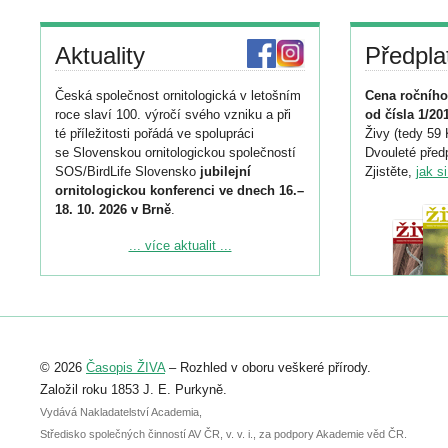
Aktuality
Předpla
Česká společnost ornitologická v letošním
Cena ročního
roce slaví 100. výročí svého vzniku a při
od čísla 1/20
té příležitosti pořádá ve spolupráci
Živy (tedy 59 
se Slovenskou ornitologickou společností
Dvouleté předp
SOS/BirdLife Slovensko
jubilejní
Zjistěte,
jak s
ornitologickou konferenci ve dnech 16.–
18. 10. 2026 v Brně
.
Podrobnější informace ke konferenci
... více aktualit ...
naleznete zde:
https://www.birdlife.cz/konference-2026/
Registrovat se můžete do 6. září.
Upozorňujeme, že termín pro odeslání
© 2026
Časopis ŽIVA
– Rozhled v oboru veškeré přírody.
abstraktu přihlášené přednášky nebo
posteru je už 30. června.
Založil roku 1853 J. E. Purkyně.
Vydává Nakladatelství Academia,
Středisko společných činností AV ČR, v. v. i., za podpory Akademie věd ČR.