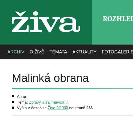
ROZHLE
živa
ARCHIV
O ŽIVĚ
TÉMATA
AKTUALITY
FOTOGALERI
Malinká obrana
Autor:
Téma:
Zprávy a zajímavosti /
Vyšlo v časopise
Živa 9/1900
na straně 283