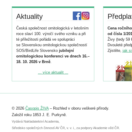
Aktuality
Předpla
Česká společnost ornitologická v letošním
Cena ročního
roce slaví 100. výročí svého vzniku a při
od čísla 1/20
té příležitosti pořádá ve spolupráci
Živy (tedy 59 
se Slovenskou ornitologickou společností
Dvouleté předp
SOS/BirdLife Slovensko
jubilejní
Zjistěte,
jak s
ornitologickou konferenci ve dnech 16.–
18. 10. 2026 v Brně
.
Podrobnější informace ke konferenci
... více aktualit ...
naleznete zde:
https://www.birdlife.cz/konference-2026/
Registrovat se můžete do 6. září.
Upozorňujeme, že termín pro odeslání
© 2026
Časopis ŽIVA
– Rozhled v oboru veškeré přírody.
abstraktu přihlášené přednášky nebo
posteru je už 30. června.
Založil roku 1853 J. E. Purkyně.
Vydává Nakladatelství Academia,
Středisko společných činností AV ČR, v. v. i., za podpory Akademie věd ČR.