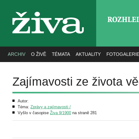
ROZHLE
živa
ARCHIV
O ŽIVĚ
TÉMATA
AKTUALITY
FOTOGALERI
Zajímavosti ze života v
Autor:
Téma:
Zprávy a zajímavosti /
Vyšlo v časopise
Živa 9/1900
na straně 281