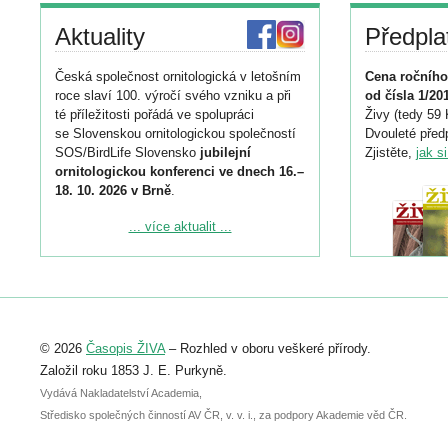
Aktuality
Předpla
Česká společnost ornitologická v letošním
Cena ročního
roce slaví 100. výročí svého vzniku a při
od čísla 1/20
té příležitosti pořádá ve spolupráci
Živy (tedy 59 
se Slovenskou ornitologickou společností
Dvouleté předp
SOS/BirdLife Slovensko
jubilejní
Zjistěte,
jak s
ornitologickou konferenci ve dnech 16.–
18. 10. 2026 v Brně
.
Podrobnější informace ke konferenci
... více aktualit ...
naleznete zde:
https://www.birdlife.cz/konference-2026/
Registrovat se můžete do 6. září.
Upozorňujeme, že termín pro odeslání
© 2026
Časopis ŽIVA
– Rozhled v oboru veškeré přírody.
abstraktu přihlášené přednášky nebo
posteru je už 30. června.
Založil roku 1853 J. E. Purkyně.
Vydává Nakladatelství Academia,
Středisko společných činností AV ČR, v. v. i., za podpory Akademie věd ČR.