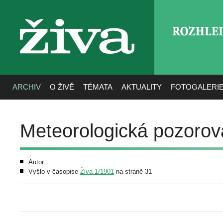
ROZHLE
živa
ARCHIV
O ŽIVĚ
TÉMATA
AKTUALITY
FOTOGALERI
Meteorologická pozorová
Autor:
Vyšlo v časopise
Živa 1/1901
na straně 31