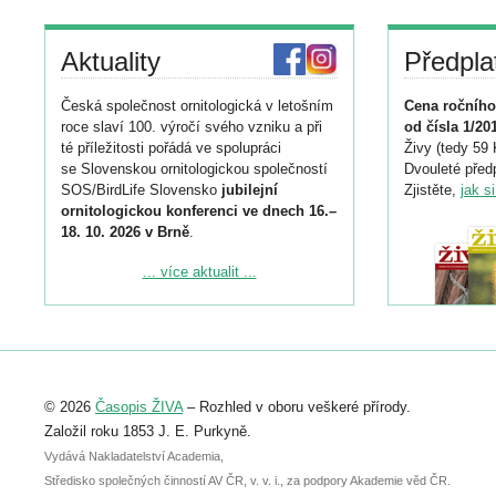
Aktuality
Předpla
Česká společnost ornitologická v letošním
Cena ročního
roce slaví 100. výročí svého vzniku a při
od čísla 1/20
té příležitosti pořádá ve spolupráci
Živy (tedy 59 
se Slovenskou ornitologickou společností
Dvouleté předp
SOS/BirdLife Slovensko
jubilejní
Zjistěte,
jak s
ornitologickou konferenci ve dnech 16.–
18. 10. 2026 v Brně
.
Podrobnější informace ke konferenci
... více aktualit ...
naleznete zde:
https://www.birdlife.cz/konference-2026/
Registrovat se můžete do 6. září.
Upozorňujeme, že termín pro odeslání
© 2026
Časopis ŽIVA
– Rozhled v oboru veškeré přírody.
abstraktu přihlášené přednášky nebo
posteru je už 30. června.
Založil roku 1853 J. E. Purkyně.
Vydává Nakladatelství Academia,
Středisko společných činností AV ČR, v. v. i., za podpory Akademie věd ČR.