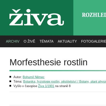
ROZHLE
živa
ARCHIV
O ŽIVĚ
TÉMATA
AKTUALITY
FOTOGALERI
Morfesthesie rostlin
Autor:
Bohumil Němec
Téma:
Botanika, fyziologie rostlin, pěstitelství / Botany, plant phys
Vyšlo v časopise
Živa 1/1901
na straně 8