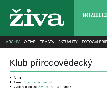
ROZHLE
živa
ARCHIV
O ŽIVĚ
TÉMATA
AKTUALITY
FOTOGALERI
Klub přírodovědecký
Autor:
Téma:
Zprávy a zajímavosti /
Vyšlo v časopise
Živa 2/1901
na straně 61