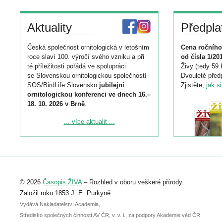
Aktuality
Předpla
Česká společnost ornitologická v letošním
Cena ročního
roce slaví 100. výročí svého vzniku a při
od čísla 1/20
té příležitosti pořádá ve spolupráci
Živy (tedy 59 
se Slovenskou ornitologickou společností
Dvouleté předp
SOS/BirdLife Slovensko
jubilejní
Zjistěte,
jak s
ornitologickou konferenci ve dnech 16.–
18. 10. 2026 v Brně
.
Podrobnější informace ke konferenci
... více aktualit ...
naleznete zde:
https://www.birdlife.cz/konference-2026/
Registrovat se můžete do 6. září.
Upozorňujeme, že termín pro odeslání
© 2026
Časopis ŽIVA
– Rozhled v oboru veškeré přírody.
abstraktu přihlášené přednášky nebo
posteru je už 30. června.
Založil roku 1853 J. E. Purkyně.
Vydává Nakladatelství Academia,
Středisko společných činností AV ČR, v. v. i., za podpory Akademie věd ČR.