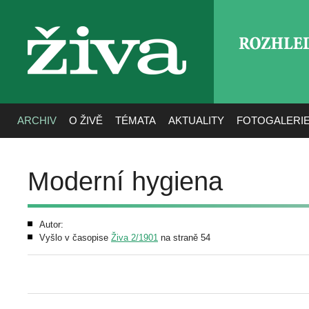
ROZHLE
živa
ARCHIV
O ŽIVĚ
TÉMATA
AKTUALITY
FOTOGALERI
Moderní hygiena
Autor:
Vyšlo v časopise
Živa 2/1901
na straně 54