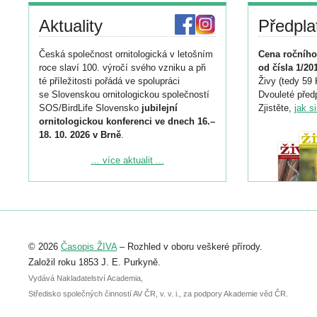
Aktuality
Předpla
Česká společnost ornitologická v letošním
Cena ročního
roce slaví 100. výročí svého vzniku a při
od čísla 1/20
té příležitosti pořádá ve spolupráci
Živy (tedy 59 
se Slovenskou ornitologickou společností
Dvouleté předp
SOS/BirdLife Slovensko
jubilejní
Zjistěte,
jak s
ornitologickou konferenci ve dnech 16.–
18. 10. 2026 v Brně
.
Podrobnější informace ke konferenci
... více aktualit ...
naleznete zde:
https://www.birdlife.cz/konference-2026/
Registrovat se můžete do 6. září.
Upozorňujeme, že termín pro odeslání
© 2026
Časopis ŽIVA
– Rozhled v oboru veškeré přírody.
abstraktu přihlášené přednášky nebo
posteru je už 30. června.
Založil roku 1853 J. E. Purkyně.
Vydává Nakladatelství Academia,
Středisko společných činností AV ČR, v. v. i., za podpory Akademie věd ČR.