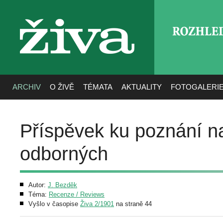
ROZHLE
živa
ARCHIV
O ŽIVĚ
TÉMATA
AKTUALITY
FOTOGALERI
Příspěvek ku poznání na
odborných
Autor:
J. Bezděk
Téma:
Recenze / Reviews
Vyšlo v časopise
Živa 2/1901
na straně 44