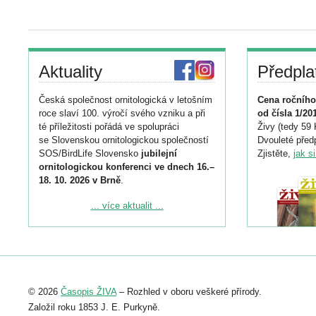
Aktuality
Předpla
Česká společnost ornitologická v letošním
Cena ročního
roce slaví 100. výročí svého vzniku a při
od čísla 1/20
té příležitosti pořádá ve spolupráci
Živy (tedy 59 
se Slovenskou ornitologickou společností
Dvouleté předp
SOS/BirdLife Slovensko
jubilejní
Zjistěte,
jak s
ornitologickou konferenci ve dnech 16.–
18. 10. 2026 v Brně
.
Podrobnější informace ke konferenci
... více aktualit ...
naleznete zde:
https://www.birdlife.cz/konference-2026/
Registrovat se můžete do 6. září.
Upozorňujeme, že termín pro odeslání
© 2026
Časopis ŽIVA
– Rozhled v oboru veškeré přírody.
abstraktu přihlášené přednášky nebo
posteru je už 30. června.
Založil roku 1853 J. E. Purkyně.