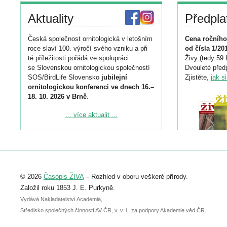
Aktuality
Předpla
Česká společnost ornitologická v letošním
Cena ročního
roce slaví 100. výročí svého vzniku a při
od čísla 1/20
té příležitosti pořádá ve spolupráci
Živy (tedy 59 
se Slovenskou ornitologickou společností
Dvouleté předp
SOS/BirdLife Slovensko
jubilejní
Zjistěte,
jak s
ornitologickou konferenci ve dnech 16.–
18. 10. 2026 v Brně
.
Podrobnější informace ke konferenci
... více aktualit ...
naleznete zde:
https://www.birdlife.cz/konference-2026/
Registrovat se můžete do 6. září.
Upozorňujeme, že termín pro odeslání
© 2026
Časopis ŽIVA
– Rozhled v oboru veškeré přírody.
abstraktu přihlášené přednášky nebo
posteru je už 30. června.
Založil roku 1853 J. E. Purkyně.
Vydává Nakladatelství Academia,
Středisko společných činností AV ČR, v. v. i., za podpory Akademie věd ČR.