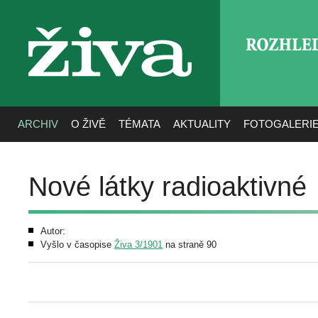
ROZHLE
živa
ARCHIV
O ŽIVĚ
TÉMATA
AKTUALITY
FOTOGALERI
Nové látky radioaktivné
Autor:
Vyšlo v časopise
Živa 3/1901
na straně 90