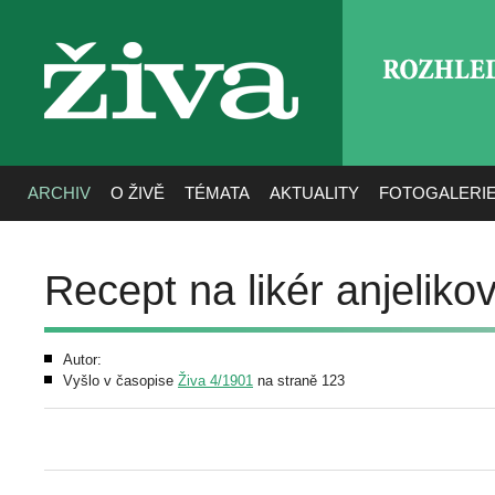
ROZHLE
živa
ARCHIV
O ŽIVĚ
TÉMATA
AKTUALITY
FOTOGALERI
Recept na likér anjeliko
Autor:
Vyšlo v časopise
Živa 4/1901
na straně 123