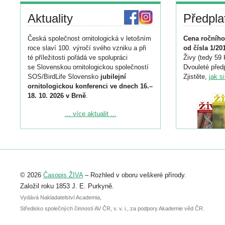
Aktuality
Předpla
Česká společnost ornitologická v letošním
Cena ročního
roce slaví 100. výročí svého vzniku a při
od čísla 1/20
té příležitosti pořádá ve spolupráci
Živy (tedy 59 
se Slovenskou ornitologickou společností
Dvouleté předp
SOS/BirdLife Slovensko
jubilejní
Zjistěte,
jak s
ornitologickou konferenci ve dnech 16.–
18. 10. 2026 v Brně
.
Podrobnější informace ke konferenci
... více aktualit ...
naleznete zde:
https://www.birdlife.cz/konference-2026/
Registrovat se můžete do 6. září.
Upozorňujeme, že termín pro odeslání
© 2026
Časopis ŽIVA
– Rozhled v oboru veškeré přírody.
abstraktu přihlášené přednášky nebo
posteru je už 30. června.
Založil roku 1853 J. E. Purkyně.
Vydává Nakladatelství Academia,
Středisko společných činností AV ČR, v. v. i., za podpory Akademie věd ČR.