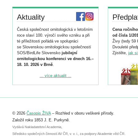
Aktuality
Předpla
Česká společnost ornitologická v letošním
Cena ročního
roce slaví 100. výročí svého vzniku a při
od čísla 1/20
té příležitosti pořádá ve spolupráci
Živy (tedy 59 
se Slovenskou ornitologickou společností
Dvouleté předp
SOS/BirdLife Slovensko
jubilejní
Zjistěte,
jak s
ornitologickou konferenci ve dnech 16.–
18. 10. 2026 v Brně
.
Podrobnější informace ke konferenci
... více aktualit ...
naleznete zde:
https://www.birdlife.cz/konference-2026/
Registrovat se můžete do 6. září.
Upozorňujeme, že termín pro odeslání
© 2026
Časopis ŽIVA
– Rozhled v oboru veškeré přírody.
abstraktu přihlášené přednášky nebo
posteru je už 30. června.
Založil roku 1853 J. E. Purkyně.
Vydává Nakladatelství Academia,
Středisko společných činností AV ČR, v. v. i., za podpory Akademie věd ČR.