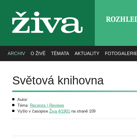
ROZHLE
živa
ARCHIV
O ŽIVĚ
TÉMATA
AKTUALITY
FOTOGALERI
Světová knihovna
Autor:
Téma:
Recenze / Reviews
Vyšlo v časopise
Živa 4/1901
na straně 109