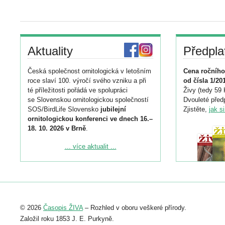
Aktuality
Předpla
Česká společnost ornitologická v letošním
Cena ročního
roce slaví 100. výročí svého vzniku a při
od čísla 1/20
té příležitosti pořádá ve spolupráci
Živy (tedy 59 
se Slovenskou ornitologickou společností
Dvouleté předp
SOS/BirdLife Slovensko
jubilejní
Zjistěte,
jak s
ornitologickou konferenci ve dnech 16.–
18. 10. 2026 v Brně
.
Podrobnější informace ke konferenci
... více aktualit ...
naleznete zde:
https://www.birdlife.cz/konference-2026/
Registrovat se můžete do 6. září.
Upozorňujeme, že termín pro odeslání
© 2026
Časopis ŽIVA
– Rozhled v oboru veškeré přírody.
abstraktu přihlášené přednášky nebo
posteru je už 30. června.
Založil roku 1853 J. E. Purkyně.