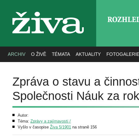
ROZHLE
živa
ARCHIV
O ŽIVĚ
TÉMATA
AKTUALITY
FOTOGALERI
Zpráva o stavu a činnos
Společnosti Náuk za ro
Autor:
Téma:
Zprávy a zajímavosti /
Vyšlo v časopise
Živa 5/1901
na straně 156