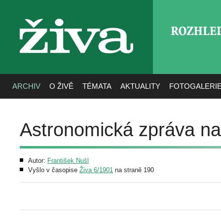
ROZHLE
živa
ARCHIV
O ŽIVĚ
TÉMATA
AKTUALITY
FOTOGALERI
Astronomická zpráva na
Autor:
František Nušl
Vyšlo v časopise
Živa 6/1901
na straně 190