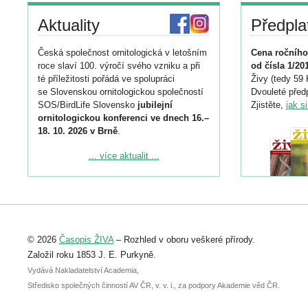
Aktuality
Předpla
Česká společnost ornitologická v letošním
Cena ročního
roce slaví 100. výročí svého vzniku a při
od čísla 1/20
té příležitosti pořádá ve spolupráci
Živy (tedy 59 
se Slovenskou ornitologickou společností
Dvouleté předp
SOS/BirdLife Slovensko
jubilejní
Zjistěte,
jak s
ornitologickou konferenci ve dnech 16.–
18. 10. 2026 v Brně
.
Podrobnější informace ke konferenci
... více aktualit ...
naleznete zde:
https://www.birdlife.cz/konference-2026/
Registrovat se můžete do 6. září.
Upozorňujeme, že termín pro odeslání
© 2026
Časopis ŽIVA
– Rozhled v oboru veškeré přírody.
abstraktu přihlášené přednášky nebo
posteru je už 30. června.
Založil roku 1853 J. E. Purkyně.
Vydává Nakladatelství Academia,
Středisko společných činností AV ČR, v. v. i., za podpory Akademie věd ČR.