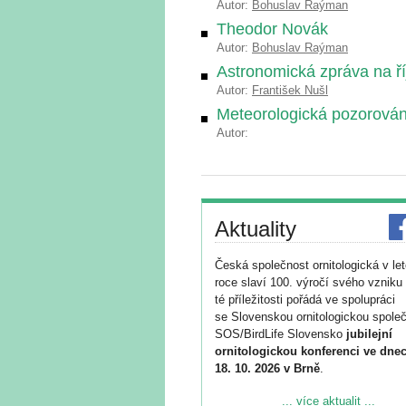
Autor:
Bohuslav Raýman
Theodor Novák
Autor:
Bohuslav Raýman
Astronomická zpráva na ř
Autor:
František Nušl
Meteorologická pozorování
Autor:
Aktuality
Česká společnost ornitologická v le
roce slaví 100. výročí svého vzniku 
té příležitosti pořádá ve spolupráci
se Slovenskou ornitologickou společ
SOS/BirdLife Slovensko
jubilejní
ornitologickou konferenci ve dnec
18. 10. 2026 v Brně
.
Podrobnější informace ke konferenc
... více aktualit ...