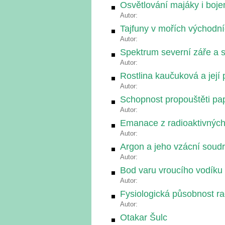
Osvětlování majáky i boje
Autor:
Tajfuny v mořích východn
Autor:
Spektrum severní záře a 
Autor:
Rostlina kaučuková a její
Autor:
Schopnost propouštěti pa
Autor:
Emanace z radioaktivných 
Autor:
Argon a jeho vzácní soud
Autor:
Bod varu vroucího vodíku
Autor:
Fysiologická působnost ra
Autor:
Otakar Šulc