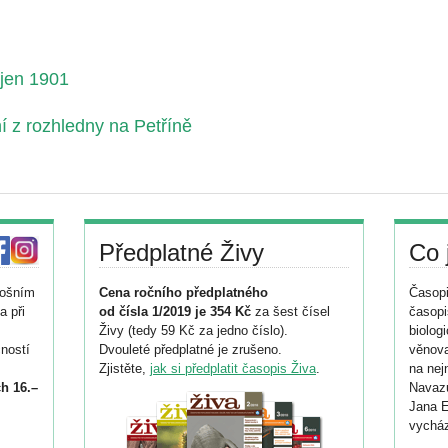
íjen 1901
 z rozhledny na Petříně
Předplatné Živy
Co 
tošním
Cena ročního předplatného
Časopi
a při
od čísla 1/2019 je 354 Kč
za šest čísel
časopi
Živy (tedy 59 Kč za jedno číslo).
biolog
ností
Dvouleté předplatné je zrušeno.
věnova
Zjistěte,
jak si předplatit časopis Živa
.
na nej
h 16.–
Navazu
Jana E
vycház
i