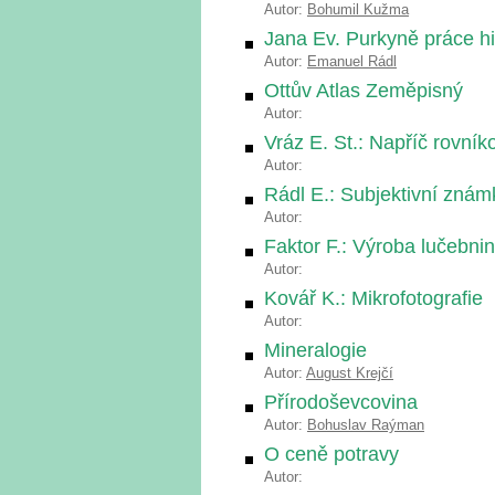
Autor:
Bohumil Kužma
Jana Ev. Purkyně práce hi
Autor:
Emanuel Rádl
Ottův Atlas Zeměpisný
Autor:
Vráz E. St.: Napříč rovní
Autor:
Rádl E.: Subjektivní znám
Autor:
Faktor F.: Výroba lučebnin
Autor:
Kovář K.: Mikrofotografie
Autor:
Mineralogie
Autor:
August Krejčí
Přírodoševcovina
Autor:
Bohuslav Raýman
O ceně potravy
Autor: