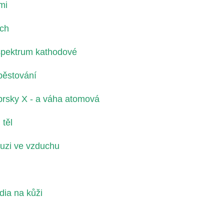
mi
ích
spektrum kathodové
 pěstování
prsky X - a váha atomová
těl
ruzi ve vzduchu
dia na kůži