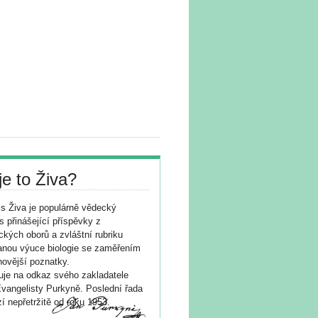
je to Živa?
s Živa je populárně vědecký
s přinášející příspěvky z
ických oborů a zvláštní rubriku
nou výuce biologie se zaměřením
novější poznatky.
je na odkaz svého zakladatele
vangelisty Purkyně. Poslední řada
í nepřetržitě od roku 1953.