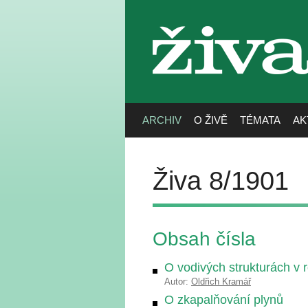
živa
ARCHIV
O ŽIVĚ
TÉMATA
AK
Živa 8/1901
Obsah čísla
O vodivých strukturách v r
Autor:
Oldřich Kramář
O zkapalňování plynů