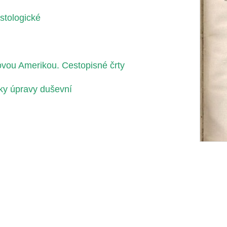
stologické
kovou Amerikou. Cestopisné črty
ky úpravy duševní