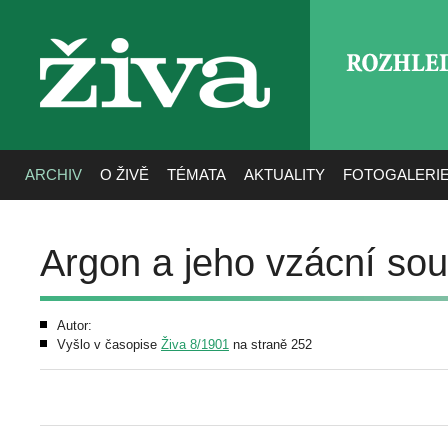
ROZHLE
živa
ARCHIV
O ŽIVĚ
TÉMATA
AKTUALITY
FOTOGALERI
Argon a jeho vzácní so
Autor:
Vyšlo v časopise
Živa 8/1901
na straně 252