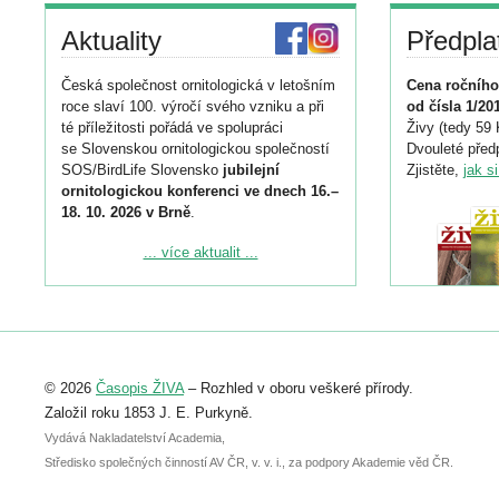
Aktuality
Předpla
Česká společnost ornitologická v letošním
Cena ročního
roce slaví 100. výročí svého vzniku a při
od čísla 1/20
té příležitosti pořádá ve spolupráci
Živy (tedy 59 
se Slovenskou ornitologickou společností
Dvouleté předp
SOS/BirdLife Slovensko
jubilejní
Zjistěte,
jak s
ornitologickou konferenci ve dnech 16.–
18. 10. 2026 v Brně
.
Podrobnější informace ke konferenci
... více aktualit ...
naleznete zde:
https://www.birdlife.cz/konference-2026/
Registrovat se můžete do 6. září.
Upozorňujeme, že termín pro odeslání
© 2026
Časopis ŽIVA
– Rozhled v oboru veškeré přírody.
abstraktu přihlášené přednášky nebo
posteru je už 30. června.
Založil roku 1853 J. E. Purkyně.
Vydává Nakladatelství Academia,
Středisko společných činností AV ČR, v. v. i., za podpory Akademie věd ČR.