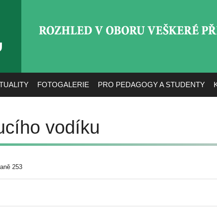
ROZHLED V OBORU VEŠ
TUALITY
FOTOGALERIE
PRO PEDAGOGY A STUDENTY
ucího vodíku
raně 253