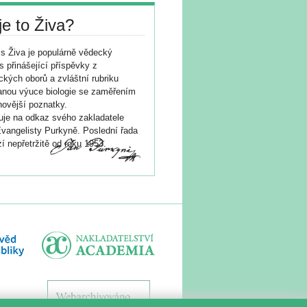
je to Živa?
s Živa je populárně vědecký
s přinášející příspěvky z
ických oborů a zvláštní rubriku
nou výuce biologie se zaměřením
novější poznatky.
je na odkaz svého zakladatele
vangelisty Purkyně. Poslední řada
í nepřetržitě od roku 1953.