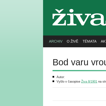
živa
ARCHIV
O ŽIVĚ
TÉMATA
AK
Bod varu vro
Autor:
Vyšlo v časopise
Živa 8/1901
na st