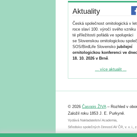
Aktuality
Česká společnost ornitologická v le
roce slaví 100. výročí svého vzniku 
té příležitosti pořádá ve spolupráci
se Slovenskou ornitologickou společ
SOS/BirdLife Slovensko
jubilejní
ornitologickou konferenci ve dnec
18. 10. 2026 v Brně
.
Podrobnější informace ke konferenc
... více aktualit ...
naleznete zde:
https://www.birdlife.cz/konference-2
Registrovat se můžete do 6. září.
Upozorňujeme, že termín pro odeslá
© 2026
Časopis ŽIVA
– Rozhled v obor
abstraktu přihlášené přednášky neb
posteru je už 30. června.
Založil roku 1853 J. E. Purkyně.
Vydává Nakladatelství Academia,
Středisko společných činností AV ČR, v. v. i.