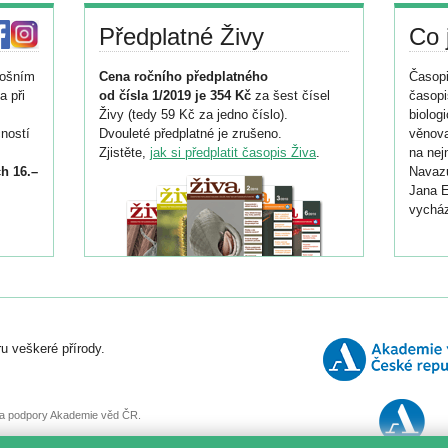
Předplatné Živy
Co 
tošním
Cena ročního předplatného
Časopi
a při
od čísla 1/2019 je 354 Kč
za šest čísel
časopi
Živy (tedy 59 Kč za jedno číslo).
biolog
ností
Dvouleté předplatné je zrušeno.
věnova
Zjistěte,
jak si předplatit časopis Živa
.
na nej
h 16.–
Navazu
Jana E
vycház
i
026/
ní
u veškeré přírody.
o
, za podpory Akademie věd ČR.