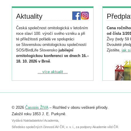
Aktuality
Předpla
Česká společnost ornitologická v letošním
Cena ročního
roce slaví 100. výročí svého vzniku a při
od čísla 1/20
té příležitosti pořádá ve spolupráci
Živy (tedy 59 
se Slovenskou ornitologickou společností
Dvouleté předp
SOS/BirdLife Slovensko
jubilejní
Zjistěte,
jak s
ornitologickou konferenci ve dnech 16.–
18. 10. 2026 v Brně
.
Podrobnější informace ke konferenci
... více aktualit ...
naleznete zde:
https://www.birdlife.cz/konference-2026/
Registrovat se můžete do 6. září.
Upozorňujeme, že termín pro odeslání
© 2026
Časopis ŽIVA
– Rozhled v oboru veškeré přírody.
abstraktu přihlášené přednášky nebo
posteru je už 30. června.
Založil roku 1853 J. E. Purkyně.
Vydává Nakladatelství Academia,
Středisko společných činností AV ČR, v. v. i., za podpory Akademie věd ČR.