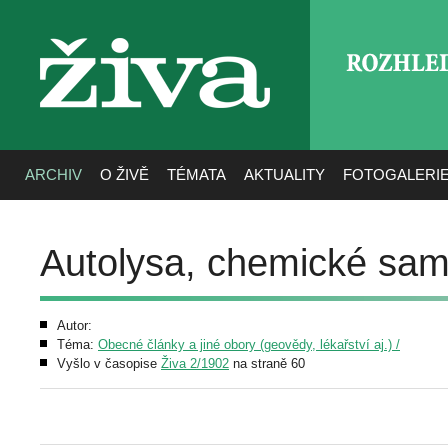
ROZHLE
živa
ARCHIV
O ŽIVĚ
TÉMATA
AKTUALITY
FOTOGALERI
Autolysa, chemické sam
Autor:
Téma:
Obecné články a jiné obory (geovědy, lékařství aj.) /
Vyšlo v časopise
Živa 2/1902
na straně 60