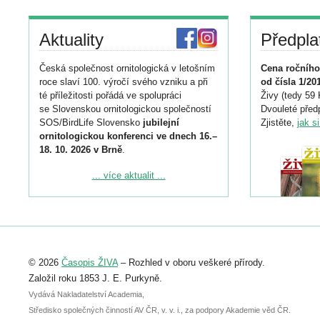
Aktuality
Předpla
Česká společnost ornitologická v letošním
Cena ročního
roce slaví 100. výročí svého vzniku a při
od čísla 1/20
té příležitosti pořádá ve spolupráci
Živy (tedy 59 
se Slovenskou ornitologickou společností
Dvouleté předp
SOS/BirdLife Slovensko
jubilejní
Zjistěte,
jak s
ornitologickou konferenci ve dnech 16.–
18. 10. 2026 v Brně
.
Podrobnější informace ke konferenci
... více aktualit ...
naleznete zde:
https://www.birdlife.cz/konference-2026/
Registrovat se můžete do 6. září.
Upozorňujeme, že termín pro odeslání
© 2026
Časopis ŽIVA
– Rozhled v oboru veškeré přírody.
abstraktu přihlášené přednášky nebo
posteru je už 30. června.
Založil roku 1853 J. E. Purkyně.
Vydává Nakladatelství Academia,
Středisko společných činností AV ČR, v. v. i., za podpory Akademie věd ČR.