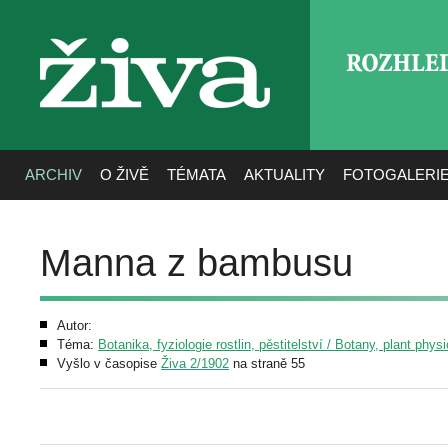
ROZHLE
živa
ARCHIV
O ŽIVĚ
TÉMATA
AKTUALITY
FOTOGALERI
Manna z bambusu
Autor:
Téma:
Botanika, fyziologie rostlin, pěstitelství / Botany, plant phys
Vyšlo v časopise
Živa 2/1902
na straně 55